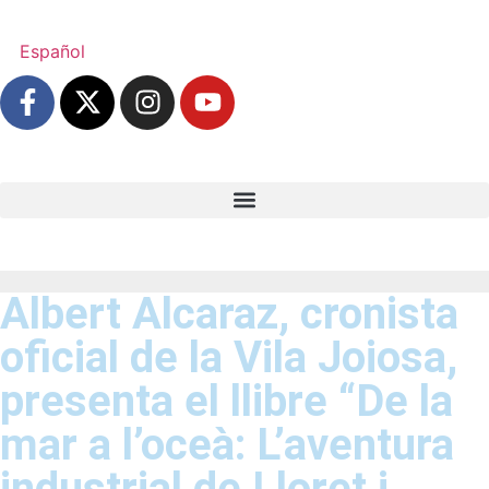
Español
Albert Alcaraz, cronista
oficial de la Vila Joiosa,
presenta el llibre “De la
mar a l’oceà: L’aventura
industrial de Lloret i