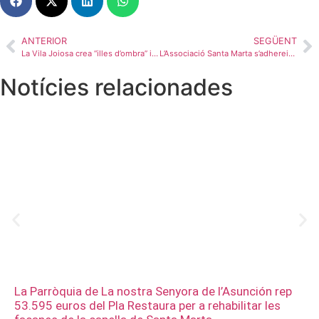
ANTERIOR
SEGÜENT
La Vila Joiosa crea “illes d’ombra” i posa en valor el patrimoni romà en Barberes Sud
L’Associació Santa Marta s’adhereix a la proposta de l’Ajuntament de la Vila Joiosa per a declarar Bé d’Interès Cultural (BIC) Immaterial el Desembarc
Notícies relacionades
La Parròquia de La nostra Senyora de l’Asunción rep
53.595 euros del Pla Restaura per a rehabilitar les