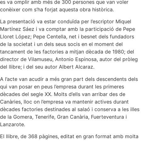
es va omplir amb més de 300 persones que van voler
conèixer com s’ha forjat aquesta obra històrica.
La presentació va estar conduïda per l’escriptor Miquel
Martínez Sáez i va comptar amb la participació de Pepe
Lloret López; Pepe Centella, net i besnet dels fundadors
de la societat i un dels seus socis en el moment del
tancament de les factories a mitjan dècada de 1980; del
director de Vilamuseu, Antonio Espinosa, autor del pròleg
del llibre; i del seu autor Albert Alcaraz.
A l’acte van acudir a més gran part dels descendents dels
qui van posar en peus l’empresa durant les primeres
dècades del segle XX. Molts d’ells van arribar des de
Canàries, lloc on l’empresa va mantenir actives durant
dècades factories destinades al salaó i conserva a les illes
de la Gomera, Tenerife, Gran Canària, Fuerteventura i
Lanzarote.
El llibre, de 368 pàgines, editat en gran format amb molta