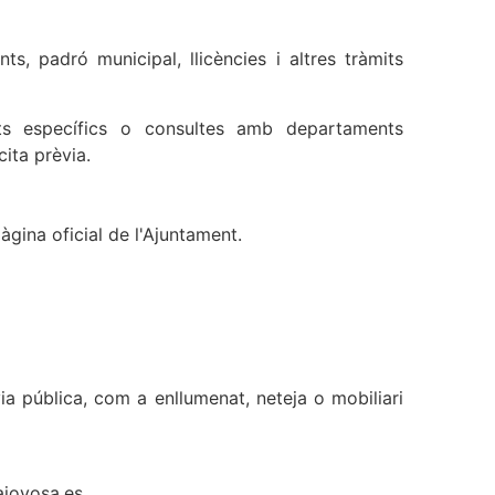
ts, padró municipal, llicències i altres tràmits
its específics o consultes amb departaments
cita prèvia.
àgina oficial de l'Ajuntament.
via pública, com a enllumenat, neteja o mobiliari
ajoyosa.es