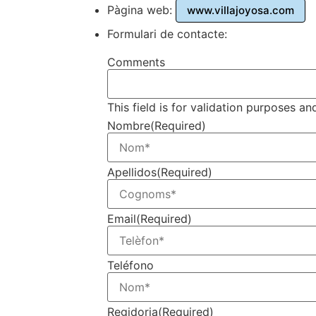
Pàgina web:
www.villajoyosa.com
Formulari de contacte:
Comments
This field is for validation purposes a
Nombre
(Required)
Apellidos
(Required)
Email
(Required)
Teléfono
Regidoria
(Required)