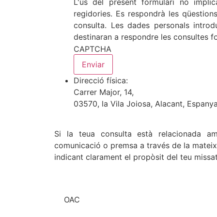
L'ús del present formulari no impl
regidories. Es respondrà les qüestions
consulta. Les dades personals introd
destinaran a respondre les consultes f
CAPTCHA
Direcció física:
Carrer Major, 14,
03570, la Vila Joiosa, Alacant, Espanya
Si la teua consulta està relacionada am
comunicació o premsa a través de la mateixa
indicant clarament el propòsit del teu missa
OAC