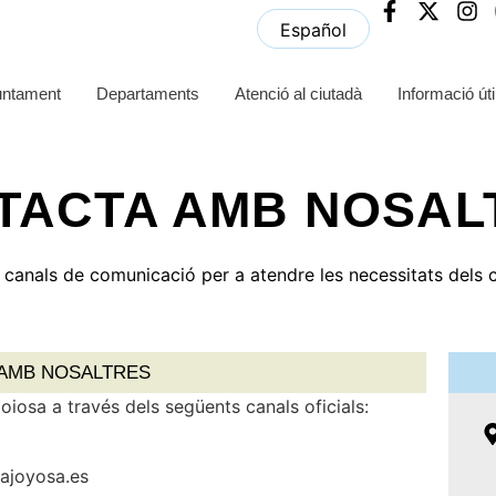
Español
untament
Departaments
Atenció al ciutadà
Informació úti
TACTA AMB NOSAL
 canals de comunicació per a atendre les necessitats dels c
AMB NOSALTRES
oiosa a través dels següents canals oficials:
lajoyosa.es