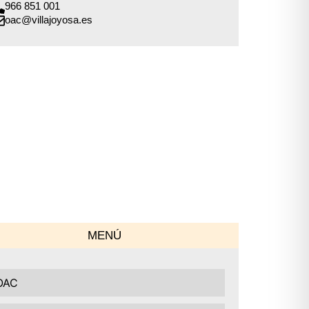
966 851 001
oac@villajoyosa.es
MENÚ
OAC