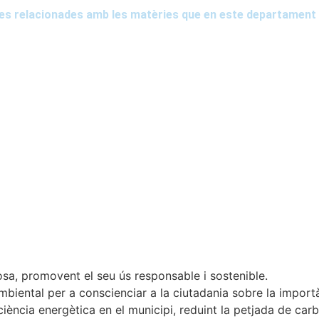
ies relacionades amb les matèries que en este departament 
iosa, promovent el seu ús responsable i sostenible.
ambiental per a conscienciar a la ciutadania sobre la importà
ciència energètica en el municipi, reduint la petjada de carb