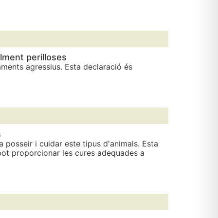
lment perilloses
aments agressius. Esta declaració és
s
 posseir i cuidar este tipus d'animals. Esta
i pot proporcionar les cures adequades a