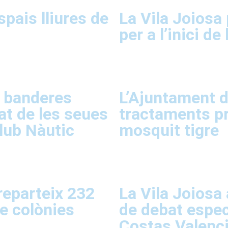
spais lliures de
La Vila Joiosa
per a l’inici d
s banderes
L’Ajuntament de
at de les seues
tractaments pr
Club Nàutic
mosquit tigre
reparteix 232
La Vila Joiosa 
de colònies
de debat especi
Costas Valenc