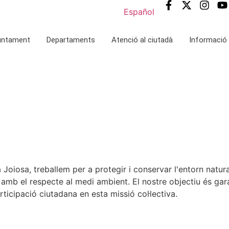
Español
juntament
Departaments
Atenció al ciutadà
Informació 
 Joiosa, treballem per a protegir i conservar l'entorn natu
 amb el respecte al medi ambient. El nostre objectiu és gar
rticipació ciutadana en esta missió col·lectiva.