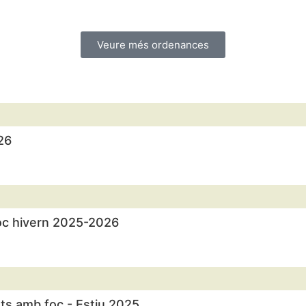
Veure més ordenances
26
foc hivern 2025-2026
ats amb foc - Estiu 2025