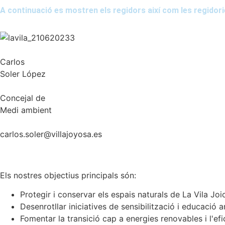
A continuació es mostren els regidors així com les regidor
Carlos
Soler López
Concejal de
Medi ambient
carlos.soler@villajoyosa.es
Els nostres objectius principals són:
Protegir i conservar els espais naturals de La Vila Jo
Desenrotllar iniciatives de sensibilització i educació 
Fomentar la transició cap a energies renovables i l'efi