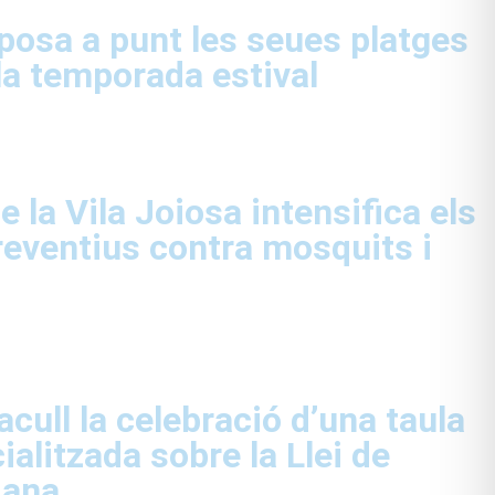
 posa a punt les seues platges
e la temporada estival
 la Vila Joiosa intensifica els
eventius contra mosquits i
acull la celebració d’una taula
alitzada sobre la Llei de
iana