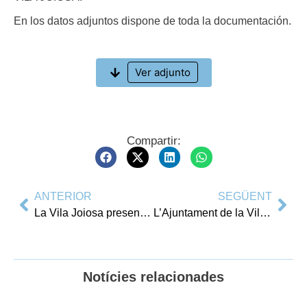
En los datos adjuntos dispone de toda la documentación.
Ver adjunto
Compartir:
ANTERIOR
SEGÜENT
La Vila Joiosa presentarà la programació especial del 25è aniversari de La Vila Gastronòmica a Fitur
L’Ajuntament de la Vila Joiosa sol·licitarà nous projectes al GALP per promoure la pesca i millorar l’ecosistema marítim
Notícies relacionades