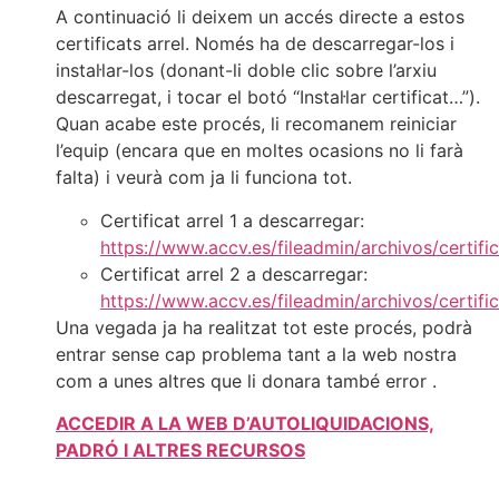
A continuació li deixem un accés directe a estos
certificats arrel. Només ha de descarregar-los i
instal·lar-los (donant-li doble clic sobre l’arxiu
descarregat, i tocar el botó “Instal·lar certificat…”).
Quan acabe este procés, li recomanem reiniciar
l’equip (encara que en moltes ocasions no li farà
falta) i veurà com ja li funciona tot.
Certificat arrel 1 a descarregar:
https://www.accv.es/fileadmin/archivos/certifi
Certificat arrel 2 a descarregar:
https://www.accv.es/fileadmin/archivos/certif
Una vegada ja ha realitzat tot este procés, podrà
entrar sense cap problema tant a la web nostra
com a unes altres que li donara també error .
ACCEDIR A LA WEB D’AUTOLIQUIDACIONS,
PADRÓ I ALTRES RECURSOS