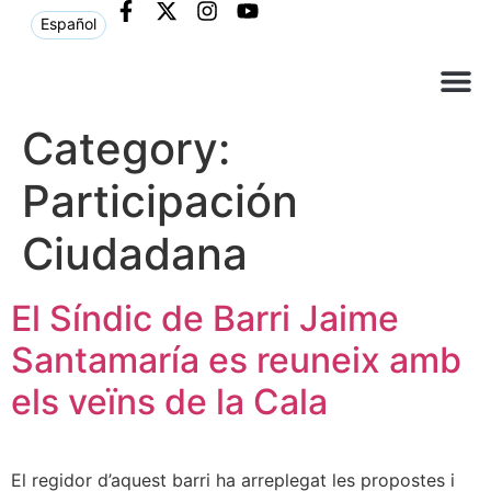
Español
Què ne
Atenció al c
Category:
Participación
Ciudadana
El Síndic de Barri Jaime
Santamaría es reuneix amb
els veïns de la Cala
El regidor d’aquest barri ha arreplegat les propostes i