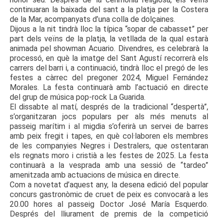
continuaran la baixada del sant a la platja per la Costera
de la Mar, acompanyats d’una colla de dolçaines.
Dijous a la nit tindrà lloc la típica “sopar de cabasset” per
part dels veïns de la platja, la vetllada de la qual estarà
animada pel showman Acuario. Divendres, es celebrarà la
processó, en què la imatge del Sant Agustí recorrerà els
carrers del barri i, a continuació, tindrà lloc el pregó de les
festes a càrrec del pregoner 2024, Miguel Fernández
Morales. La festa continuarà amb l’actuació en directe
del grup de música pop-rock La Guarida.
El dissabte al matí, després de la tradicional “despertà”,
s’organitzaran jocs populars per als més menuts al
passeig marítim i al migdia s’oferirà un servei de barres
amb peix fregit i tapes, en què col·laboren els membres
de les companyies Negres i Destralers, que ostentaran
els regnats moro i cristià a les festes de 2025. La festa
continuarà a la vesprada amb una sessió de “tardeo”
amenitzada amb actuacions de música en directe.
Com a novetat d’aquest any, la desena edició del popular
concurs gastronòmic de cruet de peix es convocarà a les
20.00 hores al passeig Doctor José María Esquerdo.
Després del lliurament de premis de la competició