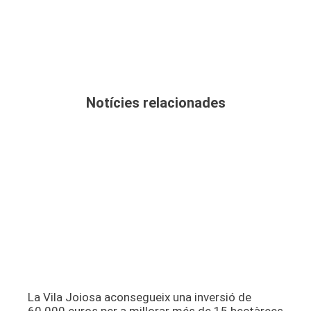
Notícies relacionades
La Vila Joiosa aconsegueix una inversió de
60.000 euros per a millorar més de 15 hectàrees