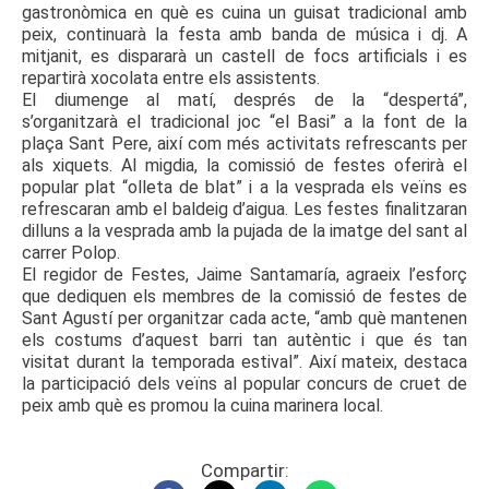
gastronòmica en què es cuina un guisat tradicional amb
peix, continuarà la festa amb banda de música i dj. A
mitjanit, es dispararà un castell de focs artificials i es
repartirà xocolata entre els assistents.
El diumenge al matí, després de la “despertá”,
s’organitzarà el tradicional joc “el Basi” a la font de la
plaça Sant Pere, així com més activitats refrescants per
als xiquets. Al migdia, la comissió de festes oferirà el
popular plat “olleta de blat” i a la vesprada els veïns es
refrescaran amb el baldeig d’aigua. Les festes finalitzaran
dilluns a la vesprada amb la pujada de la imatge del sant al
carrer Polop.
El regidor de Festes, Jaime Santamaría, agraeix l’esforç
que dediquen els membres de la comissió de festes de
Sant Agustí per organitzar cada acte, “amb què mantenen
els costums d’aquest barri tan autèntic i que és tan
visitat durant la temporada estival”. Així mateix, destaca
la participació dels veïns al popular concurs de cruet de
peix amb què es promou la cuina marinera local.
Compartir: