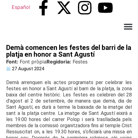
Español
Què ne
Atenció al c
Demà comencen les festes del barri de la
platja en honor a Sant Agustí
Font:
Font pròpia
Regidoria:
Festes
27 August 2024
Demà arrenquen els actes programats per celebrar les
festes en honor a Sant Agustí al barri de la platja, la zona
baixa del centre històric. Les festes es celebren del 28
d’agost al 2 de setembre, de manera que demà, dia de
Sant Agustí, es durà a terme la baixada de la imatge del
sant a la platja centre. La imatge de Sant Agustí eixirà a
les 19.00 hores del carrer Polop i serà traslladada pels
membres de la comissió organitzadora fins al temple Crist
Ressuscitat on, a les 19.30 hores, s’oficiarà una missa en
honor seu. Després de la cerimònia religiosa, els veïns