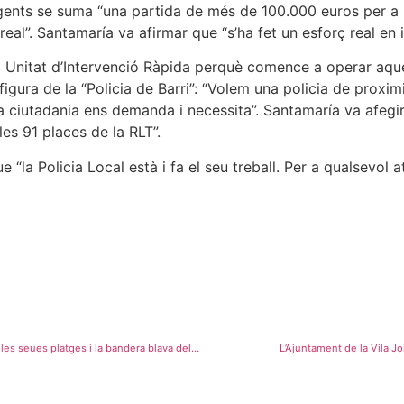
agents se suma “una partida de més de 100.000 euros per a l
s real”. Santamaría va afirmar que “s’ha fet un esforç real e
 Unitat d’Intervenció Ràpida perquè comence a operar aques
 figura de la “Policia de Barri”: “Volem una policia de proxi
e la ciutadania ens demanda i necessita”. Santamaría va afegi
s 91 places de la RLT”.
“la Policia Local està i fa el seu treball. Per a qualsevol a
La Vila Joiosa arreplega les sis banderes blaves que reconeixen la qualitat de les seues platges i la bandera blava del Club Nàutic
L’Ajuntament de la Vila J