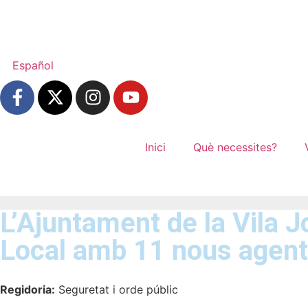
Español
Inici
Què necessites?
L’Ajuntament de la Vila J
Local amb 11 nous agen
Regidoria:
Seguretat i orde públic