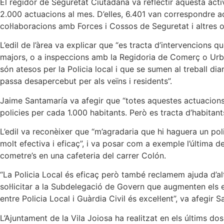
El regidor de Seguretat Ciutadana va reflectir aquesta activ
2.000 actuacions al mes. D’elles, 6.401 van correspondre ac
col·laboracions amb Forces i Cossos de Seguretat i altres 
L’edil de l’àrea va explicar que “es tracta d’intervencions q
majors, o a inspeccions amb la Regidoria de Comerç o Urba
són atesos per la Policia local i que se sumen al treball diari
passa desapercebut per als veïns i residents”.
Jaime Santamaría va afegir que “totes aquestes actuacions 
policies per cada 1.000 habitants. Però es tracta d’habitant
L’edil va reconèixer que “m’agradaria que hi haguera un pol
molt efectiva i eficaç”, i va posar com a exemple l’última
cometre’s en una cafeteria del carrer Colón.
“La Policia Local és eficaç però també reclamem ajuda d’al
sol·licitar a la Subdelegació de Govern que augmenten els efe
entre Policia Local i Guàrdia Civil és excel·lent”, va afegir 
L’Ajuntament de la Vila Joiosa ha realitzat en els últims dos