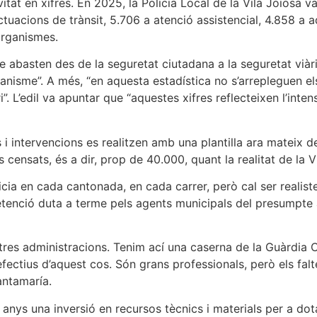
itat en xifres. En 2025, la Policia Local de la Vila Joiosa v
tuacions de trànsit, 5.706 a atenció assistencial, 4.858 a a
organismes.
ue abasten des de la seguretat ciutadana a la seguretat viàri
nisme”. A més, “en aquesta estadística no s’arrepleguen el
”. L’edil va apuntar que “aquestes xifres reflecteixen l’intens
i intervencions es realitzen amb una plantilla ara mateix d
s censats, és a dir, prop de 40.000, quant la realitat de la
icia en cada cantonada, en cada carrer, però cal ser realist
 detenció duta a terme pels agents municipals del presumpt
tres administracions. Tenim ací una caserna de la Guàrdia C
ctius d’aquest cos. Són grans professionals, però els falten 
Santamaría.
 anys una inversió en recursos tècnics i materials per a dota