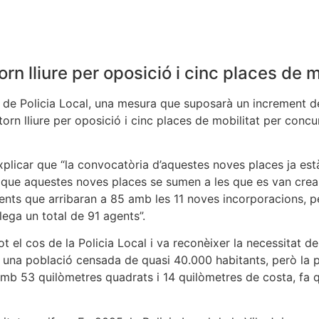
orn lliure per oposició i cinc places de 
 de Policia Local, una mesura que suposarà un increment del
e torn lliure per oposició i cinc places de mobilitat per con
licar que “la convocatòria d’aquestes noves places ja està 
ar que aquestes noves places se sumen a les que es van crear 
s que arribaran a 85 amb les 11 noves incorporacions, però
plega un total de 91 agents”.
t el cos de la Policia Local i va reconèixer la necessitat de
im una població censada de quasi 40.000 habitants, però la 
i, amb 53 quilòmetres quadrats i 14 quilòmetres de costa, f