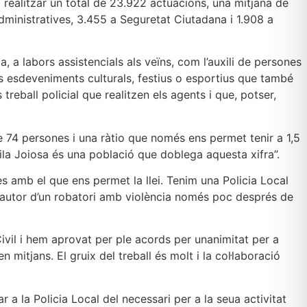
a realitzar un total de 23.922 actuacions, una mitjana de
dministratives, 3.455 a Seguretat Ciutadana i 1.908 a
a, a labors assistencials als veïns, com l’auxili de persones
s esdeveniments culturals, festius o esportius que també
 treball policial que realitzen els agents i que, potser,
e 74 persones i una ràtio que només ens permet tenir a 1,5
 Vila Joiosa és una població que doblega aquesta xifra”.
es amb el que ens permet la llei. Tenim una Policia Local
e autor d’un robatori amb violència només poc després de
ivil i hem aprovat per ple acords per unanimitat per a
mitjans. El gruix del treball és molt i la col·laboració
r a la Policia Local del necessari per a la seua activitat