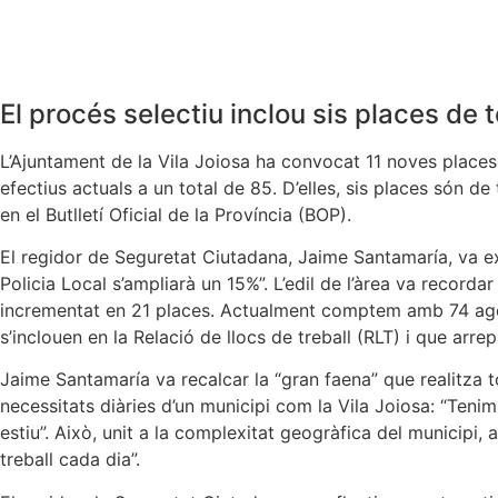
El procés selectiu inclou sis places de t
L’Ajuntament de la Vila Joiosa ha convocat 11 noves places
efectius actuals a un total de 85. D’elles, sis places són d
en el Butlletí Oficial de la Província (BOP).
El regidor de Seguretat Ciutadana, Jaime Santamaría, va exp
Policia Local s’ampliarà un 15%”. L’edil de l’àrea va record
incrementat en 21 places. Actualment comptem amb 74 agent
s’inclouen en la Relació de llocs de treball (RLT) i que arre
Jaime Santamaría va recalcar la “gran faena” que realitza to
necessitats diàries d’un municipi com la Vila Joiosa: “Ten
estiu”. Això, unit a la complexitat geogràfica del municip
treball cada dia”.