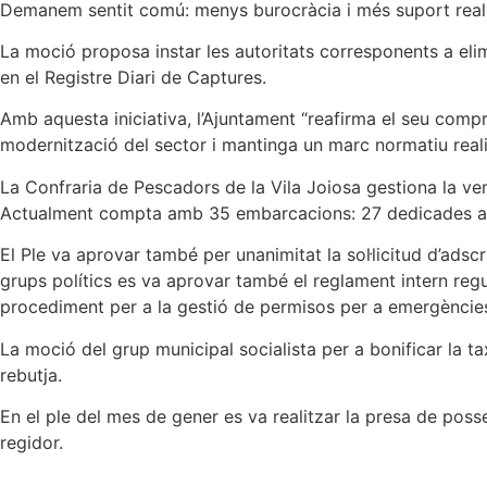
Demanem sentit comú: menys burocràcia i més suport real a 
La moció proposa instar les autoritats corresponents a elimin
en el Registre Diari de Captures.
Amb aquesta iniciativa, l’Ajuntament “reafirma el seu comp
modernització del sector i mantinga un marc normatiu realist
La Confraria de Pescadors de la Vila Joiosa gestiona la ven
Actualment compta amb 35 embarcacions: 27 dedicades a la
El Ple va aprovar també per unanimitat la sol·licitud d’adscr
grups polítics es va aprovar també el reglament intern regul
procediment per a la gestió de permisos per a emergències
La moció del grup municipal socialista per a bonificar la t
rebutja.
En el ple del mes de gener es va realitzar la presa de pos
regidor.