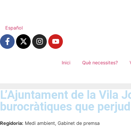
Español
Inici
Què necessites?
L’Ajuntament de la Vila 
burocràtiques que perjud
Regidoria:
Medi ambient, Gabinet de premsa