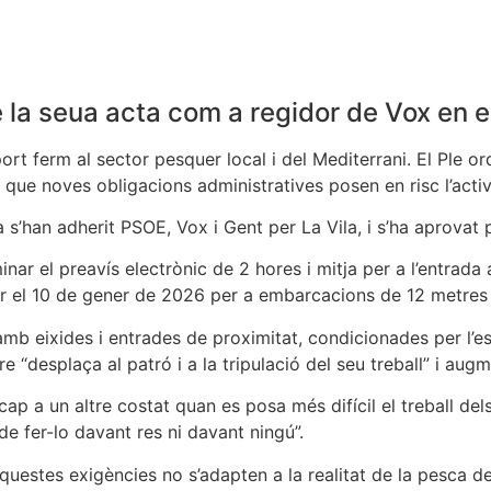
a seua acta com a regidor de Vox en el
ort ferm al sector pesquer local i del Mediterrani. El Ple 
que noves obligacions administratives posen en risc l’activi
a s’han adherit PSOE, Vox i Gent per La Vila, i s’ha aprovat 
inar el preavís electrònic de 2 hores i mitja per a l’entrada a
or el 10 de gener de 2026 per a embarcacions de 12 metres
mb eixides i entrades de proximitat, condicionades per l’est
re “desplaça al patró i a la tripulació del seu treball” i aug
 a un altre costat quan es posa més difícil el treball dels
de fer-lo davant res ni davant ningú”.
questes exigències no s’adapten a la realitat de la pesca de