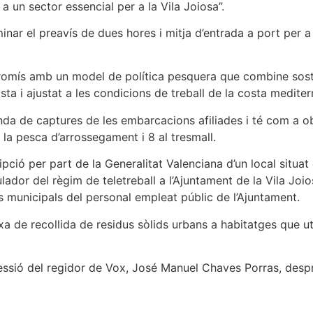
un sector essencial per a la Vila Joiosa”.
ar el preavís de dues hores i mitja d’entrada a port per a la
romís amb un model de política pesquera que combine sosteni
a i ajustat a les condicions de treball de la costa mediterrà
da de captures de les embarcacions afiliades i té com a obje
 pesca d’arrossegament i 8 al tresmall.
ipció per part de la Generalitat Valenciana d’un local situat 
ador del règim de teletreball a l’Ajuntament de la Vila Joio
 municipals del personal empleat públic de l’Ajuntament.
axa de recollida de residus sòlids urbans a habitatges que 
sessió del regidor de Vox, José Manuel Chaves Porras, desp