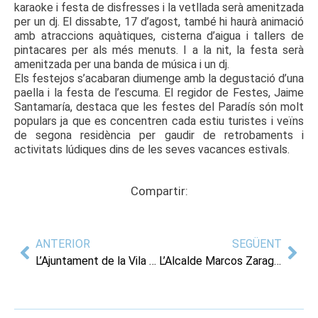
karaoke i festa de disfresses i la vetllada serà amenitzada
per un dj. El dissabte, 17 d’agost, també hi haurà animació
amb atraccions aquàtiques, cisterna d’aigua i tallers de
pintacares per als més menuts. I a la nit, la festa serà
amenitzada per una banda de música i un dj.
Els festejos s’acabaran diumenge amb la degustació d’una
paella i la festa de l’escuma. El regidor de Festes, Jaime
Santamaría, destaca que les festes del Paradís són molt
populars ja que es concentren cada estiu turistes i veïns
de segona residència per gaudir de retrobaments i
activitats lúdiques dins de les seves vacances estivals.
Compartir:
ANTERIOR
SEGÜENT
L’Ajuntament de la Vila Joiosa i l’associació de venedors del Mercat signen un conveni de col·laboració per gestionar les instal·lacions del mercat municipal
L’Alcalde Marcos Zaragoza rep els xiquets i xiquetes sahrauís que estan passant les vacances d’estiu a municipis de la província