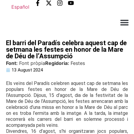
Español
Què ne
Atenció al c
El barri del Paradís celebra aquest cap de
setmana les festes en honor de la Mare
de Déu de l’Assumpció
Font:
Font pròpia
Regidoria:
Festes
13 August 2024
Els veïns del Paradís celebren aquest cap de setmana les
populars festes en honor de la Mare de Déu de
l’Assumpció. Dijous, 15 d’agost, dia de la festivitat de la
Mare de Déu de l’Assumpció, les festes arrencaran amb la
celebració d’una missa en honor a la Mare de Déu al parc
on es troba l’ermita amb la imatge. A la tarda, la imatge
recorrerà els carrers del barri en solemne processó i
acompanyada pels veïns.
Divendres, 16 d’agost, s’hi organitzaran jocs populars,