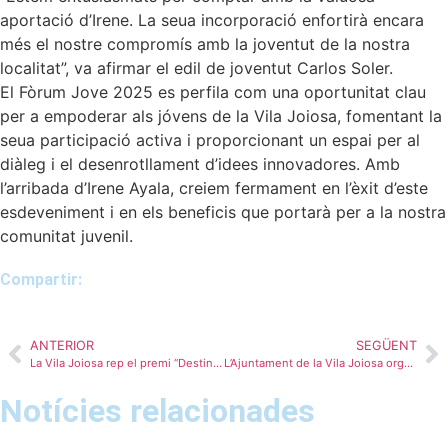
aportació d’Irene. La seua incorporació enfortirà encara
més el nostre compromís amb la joventut de la nostra
localitat”, va afirmar el edil de joventut Carlos Soler.
El Fòrum Jove 2025 es perfila com una oportunitat clau
per a empoderar als jóvens de la Vila Joiosa, fomentant la
seua participació activa i proporcionant un espai per al
diàleg i el desenrotllament d’idees innovadores. Amb
l’arribada d’Irene Ayala, creiem fermament en l’èxit d’este
esdeveniment i en els beneficis que portarà per a la nostra
comunitat juvenil.
Compartir:
ANTERIOR
SEGÜENT
La Vila Joiosa rep el premi “Destino en tendencia 2025” atorgat per la plataforma de reserves de viatges Booking.com
L’Ajuntament de la Vila Joiosa organitza l’Escola de Sant Blai per facilitar la conciliació laboral de les famílies el 3 febrer, dia no lectiu a les escoles del municipi
Notícies relacionades