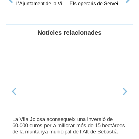
L’Ajuntament de la Vila Joiosa adquireix una nova grua per a la retirada de vehicles
Els operaris de Serveis Tècnics retiraran més de 20 semàfors inoperatius a diverses localitzacions del municipi
Notícies relacionades
La Vila Joiosa aconsegueix una inversió de
60.000 euros per a millorar més de 15 hectàrees
de la muntanya municipal de l’Alt de Sebastià