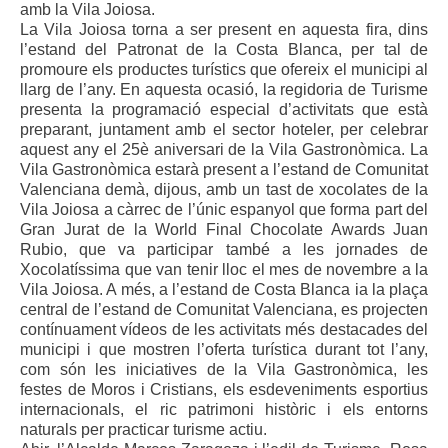
amb la Vila Joiosa.
La Vila Joiosa torna a ser present en aquesta fira, dins
l’estand del Patronat de la Costa Blanca, per tal de
promoure els productes turístics que ofereix el municipi al
llarg de l’any. En aquesta ocasió, la regidoria de Turisme
presenta la programació especial d’activitats que està
preparant, juntament amb el sector hoteler, per celebrar
aquest any el 25è aniversari de la Vila Gastronòmica. La
Vila Gastronòmica estarà present a l’estand de Comunitat
Valenciana demà, dijous, amb un tast de xocolates de la
Vila Joiosa a càrrec de l’únic espanyol que forma part del
Gran Jurat de la World Final Chocolate Awards Juan
Rubio, que va participar també a les jornades de
Xocolatíssima que van tenir lloc el mes de novembre a la
Vila Joiosa. A més, a l’estand de Costa Blanca ia la plaça
central de l’estand de Comunitat Valenciana, es projecten
contínuament vídeos de les activitats més destacades del
municipi i que mostren l’oferta turística durant tot l’any,
com són les iniciatives de la Vila Gastronòmica, les
festes de Moros i Cristians, els esdeveniments esportius
internacionals, el ric patrimoni històric i els entorns
naturals per practicar turisme actiu.