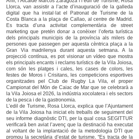
Ahir, l’Alcalde Marcos Zaragoza i l’edil de Turisme, Rosa
Llorca, van assistir a l’acte d’inauguració de la galleda
digital que ha instal·lat el Patronat de Turisme de la
Costa Blanca a la plaça de Callao, al centre de Madrid.
Es tracta d’una activitat complementària de street
marketing que pretén donar a conèixer l’oferta turística
dels principals municipis de la província als milers de
persones que passegen per aquesta cèntrica plaça a la
Gran Via madrilenya durant aquesta setmana. A la
projecció contínua, es pot visionar un vídeo que mostra
els principals encants i reclams turístics de la Vila Joiosa,
com són les platges i cales, les cases de colors, les
festes de Moros i Crisitans, les competicions esportives
organitzades pel Club de Rugby La Vila, el proper
Campionat del Món de Caiac de Mar que se celebrarà a
la Vila Joiosa el 2026, la indústria xocolatera i els sectors
de la pesca i de la gastronomia.
L’edil de Turisme, Rosa Llorca, explica que l’Ajuntament
de la Vila Joiosa ha iniciat els treballs de seguiment del
seu informe diagnòstic DTI, per la qual cosa SEGITTUR
verificarà ben aviat l’avenç que la destinació ha executat
al voltant de la implantació de la metodologia DTI que
promou la secretària d’estat de turisme. “Es tracta de la