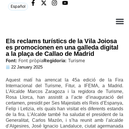
Español
Què ne
Atenció al c
Els reclams turístics de la Vila Joiosa
es promocionen en una galleda digital
a la plaça de Callao de Madrid
Font:
Font pròpia
Regidoria:
Turisme
22 January 2025
Aquest matí ha arrencat la 45a edició de la Fira
Internacional del Turisme, Fitur, a IFEMA, a Madrid.
L’Alcalde Marcos Zaragoza i la regidora de Turisme,
Rosa Llorca, han assistit a l’acte d’inauguració del
certamen, presidit per Ses Majestats els Reis d’Espanya,
Felip i Letizia, els quals han visitat els diferents estands
de la fira. L’Alcalde també ha saludat el president de la
Generalitat, Carlos Mazón, i s’ha reunit amb l’alcalde
d’Algesires, José Ignacio Landaluce, ciutat agermanada