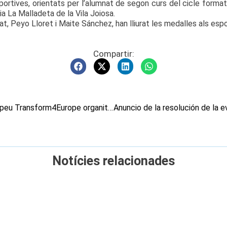
portives, orientats per l’alumnat de segon curs del cicle format
a La Malladeta de la Vila Joiosa.
tat, Peyo Lloret i Maite Sánchez, han lliurat les medalles als espo
Compartir:
Vilamuseu acull una jornada del projecte europeu Transform4Europe organitzat per la Universitat d’Alacant
Notícies relacionades