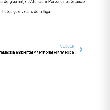
iu de grau mitjà d’Atenció a Persones en Situació
rtistes guanyadors de la lliga.
SEGÜENT
Anuncio de la resolución de la evaluación ambiental y territorial estratégica del plan de reforma interior nº2 del sector TI-8 del PGOU de Villajoyosa