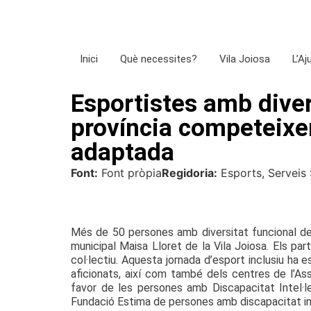
Inici
Què necessites?
Vila Joiosa
L’A
Esportistes amb diver
província competeixen
adaptada
Font:
Font pròpia
Regidoria:
Esports, Serveis S
Més de 50 persones amb diversitat funcional de d
municipal Maisa Lloret de la Vila Joiosa. Els pa
col·lectiu. Aquesta jornada d’esport inclusiu ha 
aficionats, així com també dels centres de l’As
favor de les persones amb Discapacitat Intel·l
Fundació Estima de persones amb discapacitat int