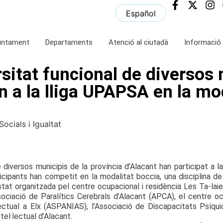
Español
juntament
Departaments
Atenció al ciutadà
Informació 
sitat funcional de diversos 
 a la lliga UPAPSA en la mo
ocials i Igualtat
iversos municipis de la província d’Alacant han participat a l
rticipants han competit en la modalitat boccia, una disciplina 
estat organitzada pel centre ocupacional i residència Les Ta-laie
sociació de Paralítics Cerebrals d’Alacant (APCA), el centre o
ectual a Elx (ASPANIAS), l’Associació de Discapacitats Psíqui
el·lectual d’Alacant.