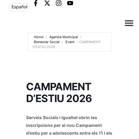
Español
Què ne
Atenció al c
Home
Agenda Municipal
Bienestar Social
Event
CAMPAMENT
D’ESTIU 2026
CAMPAMENT
D’ESTIU 2026
Serveis Socials i Igualtat obrin les
inscripcions per al nou Campament
d’estiu per a adolescents entre els 11 i els