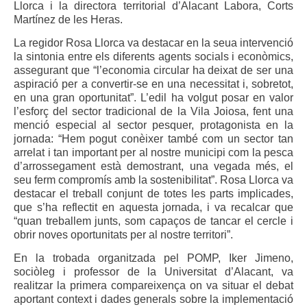
Llorca i la directora territorial d’Alacant Labora, Corts
Martínez de les Heras.
La regidor Rosa Llorca va destacar en la seua intervenció
la sintonia entre els diferents agents socials i econòmics,
assegurant que “l’economia circular ha deixat de ser una
aspiració per a convertir-se en una necessitat i, sobretot,
en una gran oportunitat”. L’edil ha volgut posar en valor
l’esforç del sector tradicional de la Vila Joiosa, fent una
menció especial al sector pesquer, protagonista en la
jornada: “Hem pogut conèixer també com un sector tan
arrelat i tan important per al nostre municipi com la pesca
d’arrossegament està demostrant, una vegada més, el
seu ferm compromís amb la sostenibilitat”. Rosa Llorca va
destacar el treball conjunt de totes les parts implicades,
que s’ha reflectit en aquesta jornada, i va recalcar que
“quan treballem junts, som capaços de tancar el cercle i
obrir noves oportunitats per al nostre territori”.
En la trobada organitzada pel POMP, Iker Jimeno,
sociòleg i professor de la Universitat d’Alacant, va
realitzar la primera compareixença on va situar el debat
aportant context i dades generals sobre la implementació