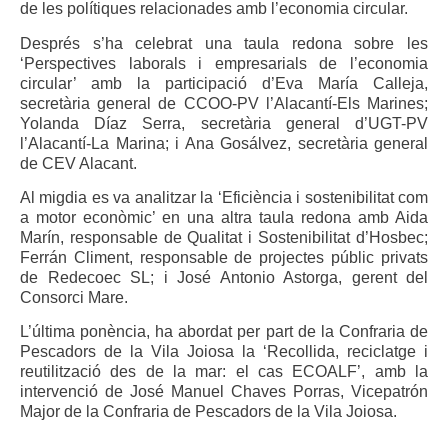
de les polítiques relacionades amb l’economia circular.
Després s’ha celebrat una taula redona sobre les
‘Perspectives laborals i empresarials de l’economia
circular’ amb la participació d’Eva María Calleja,
secretària general de CCOO-PV l’Alacantí-Els Marines;
Yolanda Díaz Serra, secretària general d’UGT-PV
l’Alacantí-La Marina; i Ana Gosálvez, secretària general
de CEV Alacant.
Al migdia es va analitzar la ‘Eficiència i sostenibilitat com
a motor econòmic’ en una altra taula redona amb Aida
Marín, responsable de Qualitat i Sostenibilitat d’Hosbec;
Ferrán Climent, responsable de projectes públic privats
de Redecoec SL; i José Antonio Astorga, gerent del
Consorci Mare.
L’última ponència, ha abordat per part de la Confraria de
Pescadors de la Vila Joiosa la ‘Recollida, reciclatge i
reutilització des de la mar: el cas ECOALF’, amb la
intervenció de José Manuel Chaves Porras, Vicepatrón
Major de la Confraria de Pescadors de la Vila Joiosa.