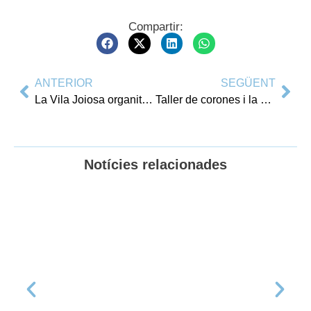
Compartir:
ANTERIOR
SEGÜENT
La Vila Joiosa organitza un nou Campament Urbà d’Estiu per a adolescents
Taller de corones i la Ronda de Fanalets per a celebrar el tradicional Dia de la Corona a la Vila Joiosa
Notícies relacionades