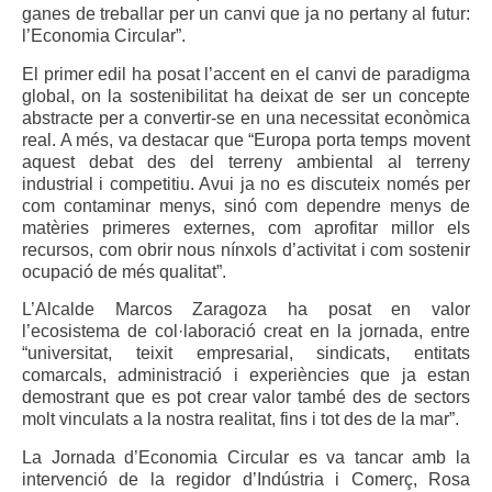
ganes de treballar per un canvi que ja no pertany al futur:
l’Economia Circular”.
El primer edil ha posat l’accent en el canvi de paradigma
global, on la sostenibilitat ha deixat de ser un concepte
abstracte per a convertir-se en una necessitat econòmica
real. A més, va destacar que “Europa porta temps movent
aquest debat des del terreny ambiental al terreny
industrial i competitiu. Avui ja no es discuteix només per
com contaminar menys, sinó com dependre menys de
matèries primeres externes, com aprofitar millor els
recursos, com obrir nous nínxols d’activitat i com sostenir
ocupació de més qualitat”.
L’Alcalde Marcos Zaragoza ha posat en valor
l’ecosistema de col·laboració creat en la jornada, entre
“universitat, teixit empresarial, sindicats, entitats
comarcals, administració i experiències que ja estan
demostrant que es pot crear valor també des de sectors
molt vinculats a la nostra realitat, fins i tot des de la mar”.
La Jornada d’Economia Circular es va tancar amb la
intervenció de la regidor d’Indústria i Comerç, Rosa