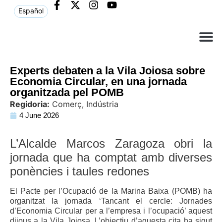
Español
Què ne
Atenció al c
Experts debaten a la Vila Joiosa sobre
Economia Circular, en una jornada
organitzada pel POMB
Regidoria:
Comerç, Indústria
4 June 2026
L’Alcalde Marcos Zaragoza obri la
jornada que ha comptat amb diverses
ponències i taules redones
El Pacte per l’Ocupació de la Marina Baixa (POMB) ha
organitzat la jornada ‘Tancant el cercle: Jornades
d’Economia Circular per a l’empresa i l’ocupació’ aquest
dijous a la Vila Joiosa. L’objectiu d’aquesta cita ha sigut