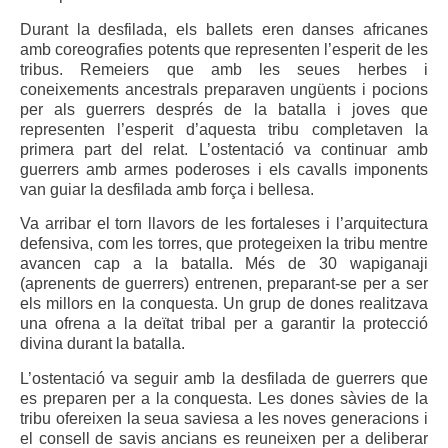
Durant la desfilada, els ballets eren danses africanes
amb coreografies potents que representen l’esperit de les
tribus. Remeiers que amb les seues herbes i
coneixements ancestrals preparaven ungüents i pocions
per als guerrers després de la batalla i joves que
representen l’esperit d’aquesta tribu completaven la
primera part del relat. L’ostentació va continuar amb
guerrers amb armes poderoses i els cavalls imponents
van guiar la desfilada amb força i bellesa.
Va arribar el torn llavors de les fortaleses i l’arquitectura
defensiva, com les torres, que protegeixen la tribu mentre
avancen cap a la batalla. Més de 30 wapiganaji
(aprenents de guerrers) entrenen, preparant-se per a ser
els millors en la conquesta. Un grup de dones realitzava
una ofrena a la deïtat tribal per a garantir la protecció
divina durant la batalla.
L’ostentació va seguir amb la desfilada de guerrers que
es preparen per a la conquesta. Les dones sàvies de la
tribu ofereixen la seua saviesa a les noves generacions i
el consell de savis ancians es reuneixen per a deliberar