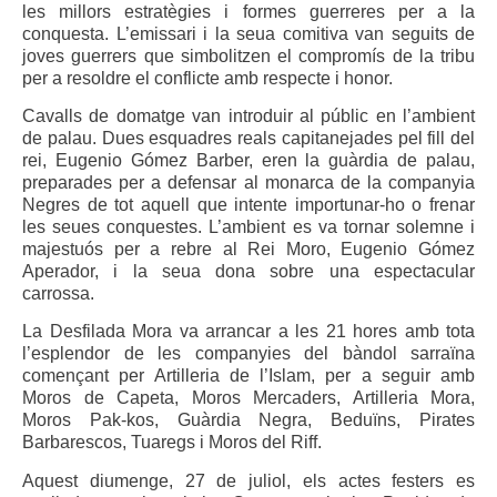
les millors estratègies i formes guerreres per a la
conquesta. L’emissari i la seua comitiva van seguits de
joves guerrers que simbolitzen el compromís de la tribu
per a resoldre el conflicte amb respecte i honor.
Cavalls de domatge van introduir al públic en l’ambient
de palau. Dues esquadres reals capitanejades pel fill del
rei, Eugenio Gómez Barber, eren la guàrdia de palau,
preparades per a defensar al monarca de la companyia
Negres de tot aquell que intente importunar-ho o frenar
les seues conquestes. L’ambient es va tornar solemne i
majestuós per a rebre al Rei Moro, Eugenio Gómez
Aperador, i la seua dona sobre una espectacular
carrossa.
La Desfilada Mora va arrancar a les 21 hores amb tota
l’esplendor de les companyies del bàndol sarraïna
començant per Artilleria de l’Islam, per a seguir amb
Moros de Capeta, Moros Mercaders, Artilleria Mora,
Moros Pak-kos, Guàrdia Negra, Beduïns, Pirates
Barbarescos, Tuaregs i Moros del Riff.
Aquest diumenge, 27 de juliol, els actes festers es