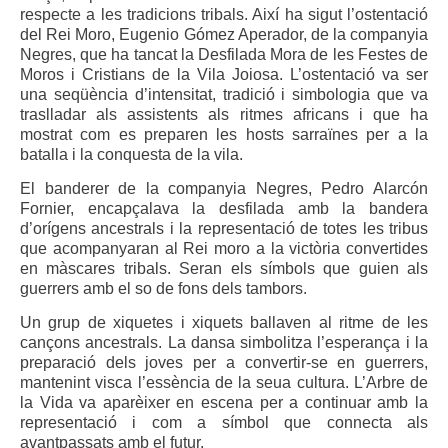
respecte a les tradicions tribals. Així ha sigut l’ostentació
del Rei Moro, Eugenio Gómez Aperador, de la companyia
Negres, que ha tancat la Desfilada Mora de les Festes de
Moros i Cristians de la Vila Joiosa. L’ostentació va ser
una seqüència d’intensitat, tradició i simbologia que va
traslladar als assistents als ritmes africans i que ha
mostrat com es preparen les hosts sarraïnes per a la
batalla i la conquesta de la vila.
El banderer de la companyia Negres, Pedro Alarcón
Fornier, encapçalava la desfilada amb la bandera
d’orígens ancestrals i la representació de totes les tribus
que acompanyaran al Rei moro a la victòria convertides
en màscares tribals. Seran els símbols que guien als
guerrers amb el so de fons dels tambors.
Un grup de xiquetes i xiquets ballaven al ritme de les
cançons ancestrals. La dansa simbolitza l’esperança i la
preparació dels joves per a convertir-se en guerrers,
mantenint visca l’essència de la seua cultura. L’Arbre de
la Vida va aparèixer en escena per a continuar amb la
representació i com a símbol que connecta als
avantpassats amb el futur.