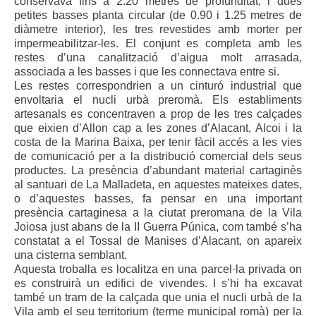
conservava fins a 2.20 metres de profunditat, i dues
petites basses planta circular (de 0.90 i 1.25 metres de
diàmetre interior), les tres revestides amb morter per
impermeabilitzar-les. El conjunt es completa amb les
restes d’una canalització d’aigua molt arrasada,
associada a les basses i que les connectava entre si.
Les restes correspondrien a un cinturó industrial que
envoltaria el nucli urbà preromà. Els establiments
artesanals es concentraven a prop de les tres calçades
que eixien d’Allon cap a les zones d’Alacant, Alcoi i la
costa de la Marina Baixa, per tenir fàcil accés a les vies
de comunicació per a la distribució comercial dels seus
productes. La presència d’abundant material cartaginès
al santuari de La Malladeta, en aquestes mateixes dates,
o d’aquestes basses, fa pensar en una important
presència cartaginesa a la ciutat preromana de la Vila
Joiosa just abans de la II Guerra Púnica, com també s’ha
constatat a el Tossal de Manises d’Alacant, on apareix
una cisterna semblant.
Aquesta troballa es localitza en una parcel·la privada on
es construirà un edifici de vivendes. I s’hi ha excavat
també un tram de la calçada que unia el nucli urbà de la
Vila amb el seu territorium (terme municipal romà) per la