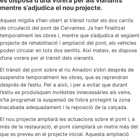
es disposa d’una vorera per als vianants
mentre s’adjudica el nou projecte.
Aquest migdia s’han obert al trànsit rodat els dos carrils
de circulació del pont de Cervantes. Ja han finalitzat
temporalment les obres i, mentre que s’adjudica el següent
projecte de rehabilitació i ampliació del pont, els vehicles
poden circular en tots dos sentits. Així mateix, es disposa
d’una vorera per al trànsit dels vianants.
El trànsit del pont sobre el riu Amadori s’obri després de
suspendre temporalment les obres, que es reprendran
després de l’estiu. Per a això, i per a evitar que durant
l’estiu es produïsquen molèsties innecessàries als veïns,
s’ha programat la suspensió de l’obra protegint la zona
inacabada adequadament i la reposició de la calçada.
El nou projecte ampliarà les actuacions sobre el pont i, a
més de la restauració, el pont s’ampliarà un metre més del
que es preveu en el projecte inicial. Aquesta ampliació