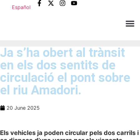
Español
Què ne
Atenció al c
Ja s’ha obert al trànsit
en els dos sentits de
circulació el pont sobre
el riu Amadori.
20 June 2025
Els vehicles ja poden circular pels dos carrils i