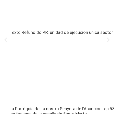
Texto Refundido P.R. unidad de ejecución única sector
La Parròquia de La nostra Senyora de l’Asunción rep 53
les façanes de la capella de Santa Marta