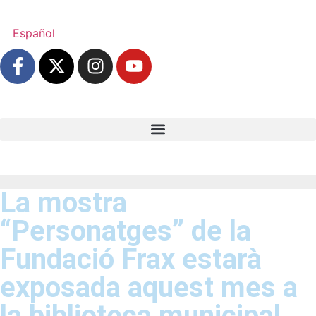
Español
La mostra
“Personatges” de la
Fundació Frax estarà
exposada aquest mes a
la biblioteca municipal