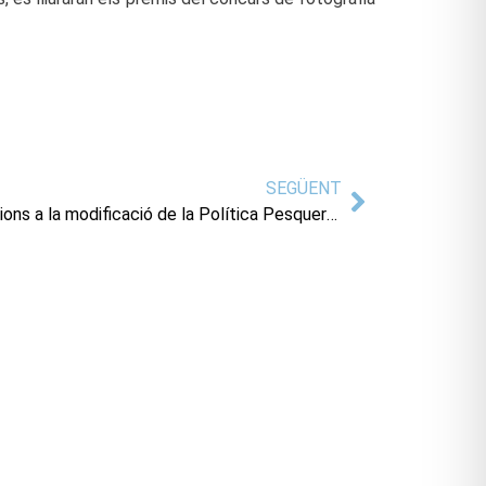
SEGÜENT
La Vila Joiosa realitzarà aportacions a la modificació de la Política Pesquera Comuna de la Comissió Europea