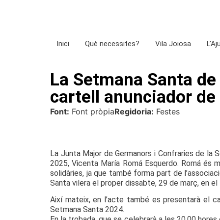
Inici
Què necessites?
Vila Joiosa
L’A
La Setmana Santa de l
cartell anunciador de
Font:
Font pròpia
Regidoria:
Festes
La Junta Major de Germanors i Confraries de la 
2025, Vicenta María Romá Esquerdo. Romá és mem
solidàries, ja que també forma part de l’associaci
Santa vilera el proper dissabte, 29 de març, en el
Així mateix, en l’acte també es presentarà el 
Setmana Santa 2024.
En la trobada, que se celebrarà a les 20.00 hores