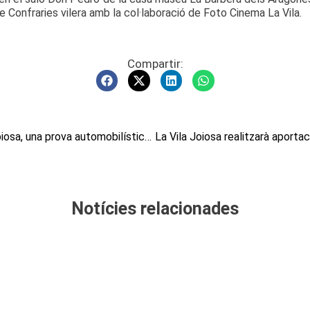
Confraries vilera amb la col·laboració de Foto Cinema La Vila.
Compartir:
La Vila Joiosa organitza la II Pujada La Vila Joiosa, una prova automobilística puntuable per al Campionat de Muntanya de la Comunitat Valenciana
Notícies relacionades