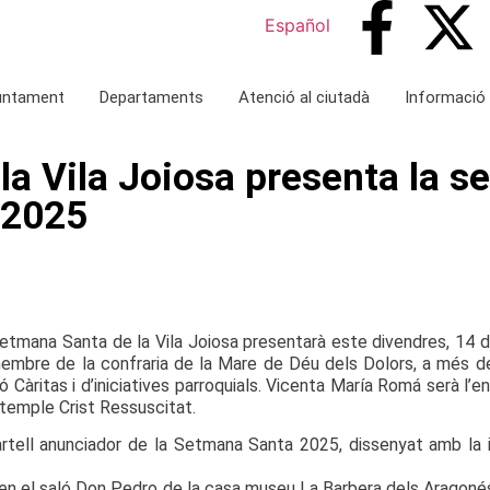
Español
juntament
Departaments
Atenció al ciutadà
Informació 
a Vila Joiosa presenta la se
 2025
Setmana Santa de la Vila Joiosa presentarà este divendres, 14 
bre de la confraria de la Mare de Déu dels Dolors, a més de 
ó Càritas i d’iniciatives parroquials. Vicenta María Romá serà l
 temple Crist Ressuscitat.
cartell anunciador de la Setmana Santa 2025, dissenyat amb la
 en el saló Don Pedro de la casa museu La Barbera dels Aragonés,