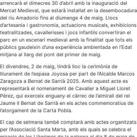
arrencarà el dimecres 30 d’abril amb la inauguració del
Mercat Medieval, que estarà instal·lat en la desembocadura
del riu Amadorio fins al diumenge 4 de maig. Llocs
d’artesania i gastronomia, actuacions musicals, exhibicions
teatralitzades, cavallerisses i jocs infantils convertiran el
parc en un escenari medieval amb la finalitat que tots els
públics gaudeixin d’una experiència ambientada en l’Edat
mitjana al llarg del pont del primer de maig.
El divendres, 2 de maig, tindrà lloc la cerimònia de
lliurament de l’espasa Joyosa per part de l’Alcalde Marcos
Zaragoza a Bernat de Sarrià 2025. Amb aquest acte es
representarà el nomenament de Cavaller a Miguel Lloret
Pérez, qui exerceix enguany el càrrec de l’almirall del rei
Jaume II Bernat de Sarrià en els actes commemoratius de
l’atorgament de la Carta Pobla.
El cap de setmana també comptarà amb actes organitzats
per l’Associació Santa Marta, amb els quals se celebra el
miracle de les Llàgrimes de la patrona el dia 8 de maig de