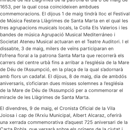
1653, per la qual cosa coincideixen ambdues
commemoracions. El dijous 1 de maig tindrà lloc el Festival
de Música Festera Llàgrimes de Santa Marta en el qual les
tres agrupacions musicals locals, la Colla Els Valerios i les
bandes de música Agrupació Musical Mediterráneo i
Societat Ateneu Musical actuaran en el Teatre Auditori. I el
dissabte, 3 de maig, milers de veïns participaran en
l’ofrena floral a la patrona Santa Marta que recorrerà els
carrers del centre urbà fins a arribar a l’església de la Mare
de Déu de l’Assumpció, en la plaça de la qual s’adornarà
amb flors un cadafal. El dijous, 8 de maig, dia de ambdós
aniversaris, s’oficiaran dues misses solemnes a l’església
de la Mare de Déu de l’Assumpció per a commemorar el
miracle de les Llàgrimes de Santa Marta.
El divendres, 9 de maig, el Cronista Oficial de la Vila
Joiosa i cap de l’Arxiu Municipal, Albert Alcaraz, oferirà
una xerrada commemorativa d’aquest 725 aniversari de la
Carta Pobla, que versarà sobre els orígens de la ciutat i