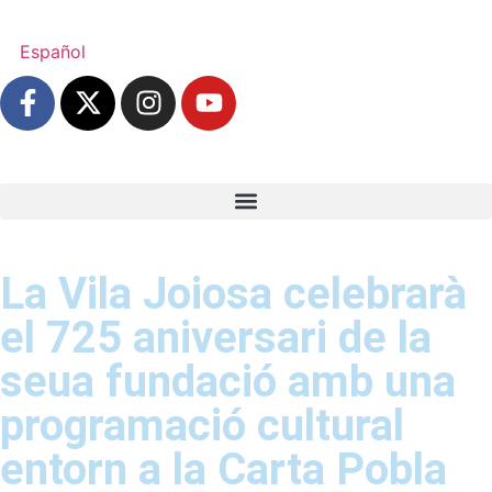
Español
La Vila Joiosa celebrarà
el 725 aniversari de la
seua fundació amb una
programació cultural
entorn a la Carta Pobla