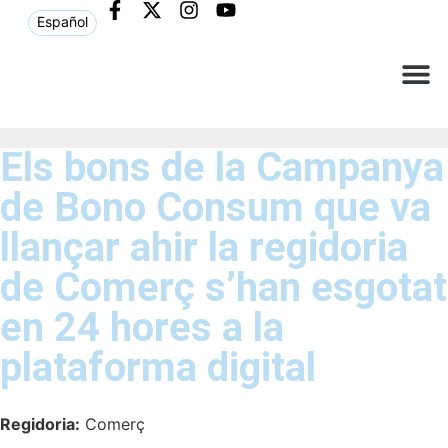
Español
Què ne
Atenció al c
Els bons de la Campanya
de Bono Consum que va
llançar ahir la regidoria
de Comerç s’han esgotat
en 24 hores a la
plataforma digital
Regidoria:
Comerç