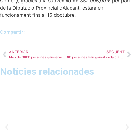
Comerç, gràcies a la subvenció de 382.906,00 € per part
de la Diputació Provincial dAlacant, estarà en
funcionament fins al 16 doctubre.
Compartir:
ANTERIOR
SEGÜENT
Més de 3000 persones gaudeixen de la fira gastronòmica “El Sabor de la Costa Blanca” a la finca La Barbera
80 persones han gaudit cada dia d’estiu del servei de platja accessible que finalitza demà diumenge a la platja centre de la Vila Joiosa
Notícies relacionades