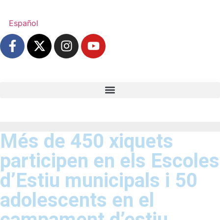
Español
Més de 450 xiquets
participen en els Escoles
d’Estiu municipals i 50
adolescents en el
campament d’estiu