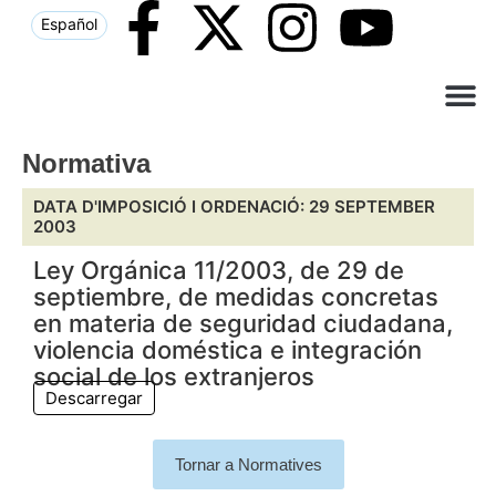
Español
Què ne
Atenció al c
Normativa
DATA D'IMPOSICIÓ I ORDENACIÓ: 29 SEPTEMBER
2003
Ley Orgánica 11/2003, de 29 de
septiembre, de medidas concretas
en materia de seguridad ciudadana,
violencia doméstica e integración
social de los extranjeros
Descarregar
Tornar a Normatives