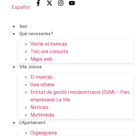
Español
Inici
Què necessites?
Visitar el municipi
Tinc una consulta
Mapa web
Vila Joiosa
El municipi
Guia urbana
Entitat de gestió i modernització (EGM) – Parc
empresarial La Vila
Notícies
Multimèdia
L’Ajuntament
Organigrama