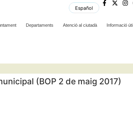
Español
untament
Departaments
Atenció al ciutadà
Informació úti
municipal (BOP 2 de maig 2017)