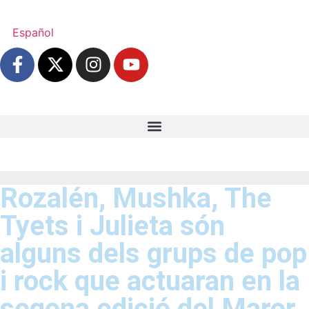
Español
Rozalén, Mushka, The
Tyets i Julieta són
alguns dels grups de pop
i rock que actuaran en la
segona edició del Maror