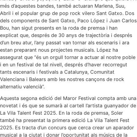
més d’aquestes bandes, també actuaran Marlena, Suu,
Abril i el popular grup de pop rock vilero Sant Gatxo. Dos
dels components de Sant Gatxo, Paco López i Juan Carlos
Bou, han sigut presents en la roda de premsa i han
explicat que, després de 30 anys de trajectòria i després
d’un breu atur, l’any passat van tornar als escenaris i ara
estan preparant nous projectes musicals. López ha
assegurat que “és un orgull tornar a actuar al nostre poble
i en un festival de tal nivell, després d’haver recorregut
tants escenaris i festivals a Catalunya, Comunitat
Valenciana i Balears amb les nostres cançons de rock
alternatiu valencià”.
Aquesta segona edició del Maror Festival compta amb una
novetat i és que se sumarà al cartell l’artista guanyador de
La Vila Talent Fest 2025. En la roda de premsa, Soler
també ha presentat la primera edició La Vila Talent Fest
2025. Es tracta d’un concurs que cerca crear un aparador
musical a la ciutat i donar l’oportunitat als músics de la