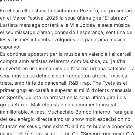
En el cartell destaca la cantautora Rozalén, qui presentarà
en el Maror Festival 2025 la seua última gira “El abrazo”.
L’artista manxega portarà a la Vila Joiosa la seua música i
el seu missatge d’amor, connexió i esperança, sent una de
les veus més influents i volgudes del panorama musical
espanyol.
Es continua apostant per la música en valencià i el cartell
compta amb artistes referents com Mushka, qui ja s’ha
convertit en una icona dins de l’escena urbana catalana. La
seua música es defineix com reggaeton atrevit i música
trista, amb tints de dancehall, R&B i rap. The Tyets és el
primer grup en català a superar el milió d’oients mensuals
en Spotify. Julieta ha arrasat en la seua última gira i els
grups Auxili i Malifeta estan en un moment musical
immillorable. A més, Muchachito Bombo Infierno farà gala
del seu enèrgic directe amb un show molt especial on no
faltaran els seus grans èxits “Ojalá no te hubiera conocido
nunca”, “Si tú si yo, si, no”, “Luna” o “Siempre que quiera”. A