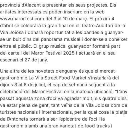
província d’Alacant a presentar els seus projectes. Els
artistes interessats es poden inscriure en la web
www.marorfest.com del 3 al 10 de març. El pròxim 4
d’abril se celebrarà la gran final en el Teatre Auditori de la
Vila Joiosa i donarà l’oportunitat a les bandes a guanyar-
se un buit dins del panorama musical i donar-se a conèixer
entre el públic. El grup musical guanyador formarà part
del cartell del Maror Festival 2025 i actuarà en el seu
escenari el 27 de juny.
Una altra de les novetats d’enguany és que el mercat
gastronòmic La Vila Street Food Market s’instal·larà del
dijous 3 al 6 de juliol, el cap de setmana següent a la
celebració del Maror Festival en la mateixa ubicació. “L’any
passat aquesta zona d’oci va agradar molt, els quatre dies
va estar plena de gent, tant veïns de la Vila Joiosa com de
turistes nacionals i internacionals, per la qual cosa la platja
de l’Antoneta tornarà a ser l’epicentre de l’oci i la
gastronomia amb una gran varietat de food trucks i