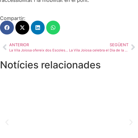
l’accessibilitat i la mobilitat en el pont.
Compartir:
ANTERIOR
SEGÜENT
La Vila Joiosa ofereix dos Escoles d’Estiu perquè les famílies concilien la vida laboral i familiar durant les vacances escolars d’estiu
La Vila Joiosa celebra el Dia de la Salut amb un ampli calendari d’activitats durant el mes d’abril
Notícies relacionades