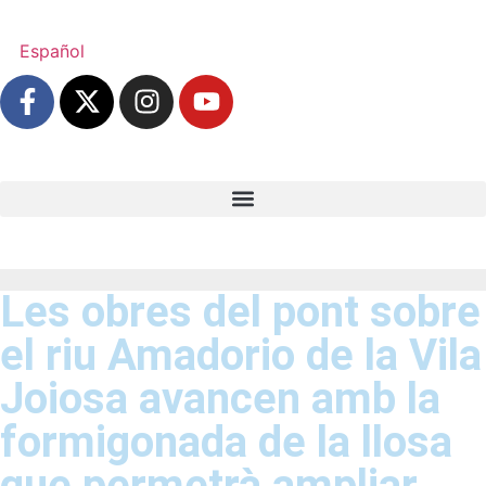
Español
Les obres del pont sobre
el riu Amadorio de la Vila
Joiosa avancen amb la
formigonada de la llosa
que permetrà ampliar