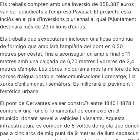
Els treballs compten amb una inversió de 858.387 euros i
van ser adjudicats a l’empresa Pavasal. El projecte està
inclòs en el pla d’inversions pluriennal al qual l’Ajuntament
destinarà més de 23 milions d’euros.
Els treballs que s’executaran inclouen una llosa contínua
de formigó que ampliarà l’amplària del pont en 0,50
metres per costat, fins a aconseguir un ample final d’11
metres amb una calçada de 6,20 metres i voreres de 2,4
metres d’ample. Les obres inclouran a més la millora de les
xarxes d’aigua potable, telecomunicacions i drenatge; i la
xarxa d’enllumenat i semàfors. Es millorarà el paviment i
l’estètica urbana.
El pont de Cervantes va ser construït entre 1840 i 1878 i
compleix una funció fonamental de connexió en el
municipi donant servei a vehicles i vianants. Aquesta
infraestructura es compon de 5 voltes de rajola que donen
pas a cinc arcs de mig punt de 9 metres de llum cadascun