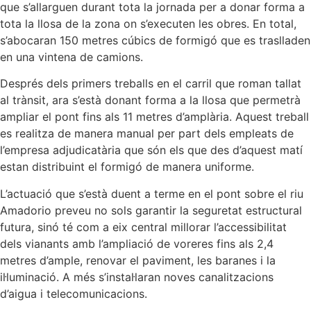
que s’allarguen durant tota la jornada per a donar forma a
tota la llosa de la zona on s’executen les obres. En total,
s’abocaran 150 metres cúbics de formigó que es traslladen
en una vintena de camions.
Després dels primers treballs en el carril que roman tallat
al trànsit, ara s’està donant forma a la llosa que permetrà
ampliar el pont fins als 11 metres d’amplària. Aquest treball
es realitza de manera manual per part dels empleats de
l’empresa adjudicatària que són els que des d’aquest matí
estan distribuint el formigó de manera uniforme.
L’actuació que s’està duent a terme en el pont sobre el riu
Amadorio preveu no sols garantir la seguretat estructural
futura, sinó té com a eix central millorar l’accessibilitat
dels vianants amb l’ampliació de voreres fins als 2,4
metres d’ample, renovar el paviment, les baranes i la
il·luminació. A més s’instal·laran noves canalitzacions
d’aigua i telecomunicacions.