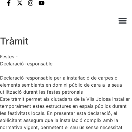
Què ne
Atenció al c
Tràmit
Festes -
Declaració responsable
Declaració responsable per a instal·lació de carpes o
elements semblants en domini públic de cara a la seua
utilització durant les festes patronals
Este tràmit permet als ciutadans de la Vila Joiosa instal·lar
temporalment estes estructures en espais públics durant
les festivitats locals. En presentar esta declaració, el
sol·licitant assegura que la instal·lació complix amb la
normativa vigent, permetent el seu ús sense necessitat