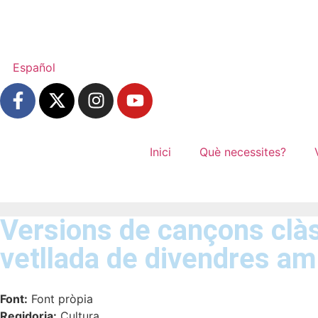
Español
Inici
Què necessites?
Versions de cançons clàs
vetllada de divendres am
Font:
Font pròpia
Regidoria:
Cultura