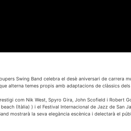
upers Swing Band celebra el desè aniversari de carrera musi
ue alterna temes propis amb adaptacions de clàssics dels g
estigi com Nik West, Spyro Gira, John Scofield i Robert Go
ch (Itàlia) ) i el Festival Internacional de Jazz de San Javi
and mostrarà la seva elegància escènica i delectarà el públ