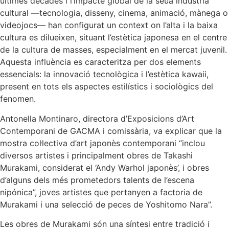
últimes dècades i l’impacte global de la seua indústria
cultural —tecnologia, disseny, cinema, animació, mànega o
videojocs— han configurat un context on l’alta i la baixa
cultura es dilueixen, situant l’estètica japonesa en el centre
de la cultura de masses, especialment en el mercat juvenil.
Aquesta influència es caracteritza per dos elements
essencials: la innovació tecnològica i l’estètica kawaii,
present en tots els aspectes estilístics i sociològics del
fenomen.
Antonella Montinaro, directora d’Exposicions d’Art
Contemporani de GACMA i comissària, va explicar que la
mostra col·lectiva d’art japonès contemporani “inclou
diversos artistes i principalment obres de Takashi
Murakami, considerat el ‘Andy Warhol japonès’, i obres
d’alguns dels més prometedors talents de l’escena
nipónica”, joves artistes que pertanyen a factoria de
Murakami i una selecció de peces de Yoshitomo Nara”.
Les obres de Murakami són una síntesi entre tradició i