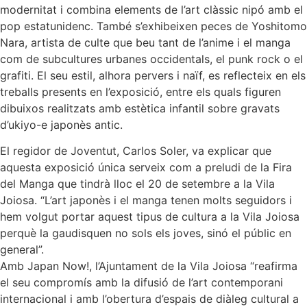
modernitat i combina elements de l’art clàssic nipó amb el
pop estatunidenc. També s’exhibeixen peces de Yoshitomo
Nara, artista de culte que beu tant de l’anime i el manga
com de subcultures urbanes occidentals, el punk rock o el
grafiti. El seu estil, alhora pervers i naïf, es reflecteix en els
treballs presents en l’exposició, entre els quals figuren
dibuixos realitzats amb estètica infantil sobre gravats
d’ukiyo-e japonès antic.
El regidor de Joventut, Carlos Soler, va explicar que
aquesta exposició única serveix com a preludi de la Fira
del Manga que tindrà lloc el 20 de setembre a la Vila
Joiosa. “L’art japonès i el manga tenen molts seguidors i
hem volgut portar aquest tipus de cultura a la Vila Joiosa
perquè la gaudisquen no sols els joves, sinó el públic en
general”.
Amb Japan Now!, l’Ajuntament de la Vila Joiosa “reafirma
el seu compromís amb la difusió de l’art contemporani
internacional i amb l’obertura d’espais de diàleg cultural a