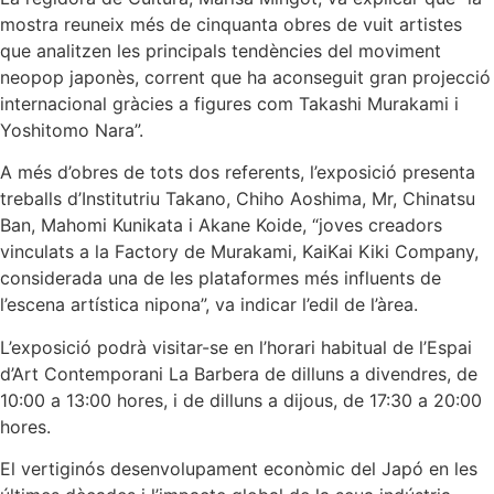
mostra reuneix més de cinquanta obres de vuit artistes
que analitzen les principals tendències del moviment
neopop japonès, corrent que ha aconseguit gran projecció
internacional gràcies a figures com Takashi Murakami i
Yoshitomo Nara”.
A més d’obres de tots dos referents, l’exposició presenta
treballs d’Institutriu Takano, Chiho Aoshima, Mr, Chinatsu
Ban, Mahomi Kunikata i Akane Koide, “joves creadors
vinculats a la Factory de Murakami, KaiKai Kiki Company,
considerada una de les plataformes més influents de
l’escena artística nipona”, va indicar l’edil de l’àrea.
L’exposició podrà visitar-se en l’horari habitual de l’Espai
d’Art Contemporani La Barbera de dilluns a divendres, de
10:00 a 13:00 hores, i de dilluns a dijous, de 17:30 a 20:00
hores.
El vertiginós desenvolupament econòmic del Japó en les