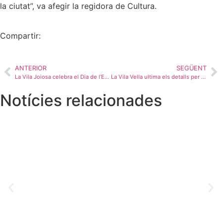
la ciutat”, va afegir la regidora de Cultura.
Compartir:
ANTERIOR
SEGÜENT
La Vila Joiosa celebra el Dia de l’Esport aquest divendres amb més de 500 inscrits i la participació de 26 clubs locals
La Vila Vella ultima els detalls per a una nova edició aquest cap de setmana
Notícies relacionades