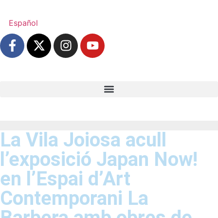
Español
La Vila Joiosa acull
l’exposició Japan Now!
en l’Espai d’Art
Contemporani La
Barbera amb obres de