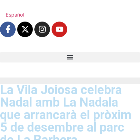
Español
La Vila Joiosa celebra
Nadal amb La Nadala
que arrancarà el pròxim
5 de desembre al parc
de La Barbera