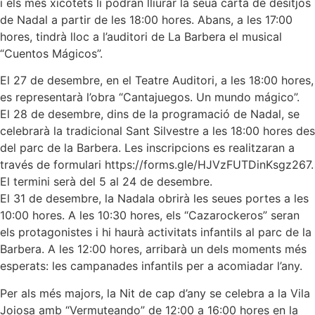
i els més xicotets li podran lliurar la seua carta de desitjos
de Nadal a partir de les 18:00 hores. Abans, a les 17:00
hores, tindrà lloc a l’auditori de La Barbera el musical
“Cuentos Mágicos”.
El 27 de desembre, en el Teatre Auditori, a les 18:00 hores,
es representarà l’obra “Cantajuegos. Un mundo mágico”.
El 28 de desembre, dins de la programació de Nadal, se
celebrarà la tradicional Sant Silvestre a les 18:00 hores des
del parc de la Barbera. Les inscripcions es realitzaran a
través de formulari https://forms.gle/HJVzFUTDinKsgz267.
El termini serà del 5 al 24 de desembre.
El 31 de desembre, la Nadala obrirà les seues portes a les
10:00 hores. A les 10:30 hores, els “Cazarockeros” seran
els protagonistes i hi haurà activitats infantils al parc de la
Barbera. A les 12:00 hores, arribarà un dels moments més
esperats: les campanades infantils per a acomiadar l’any.
Per als més majors, la Nit de cap d’any se celebra a la Vila
Joiosa amb “Vermuteando” de 12:00 a 16:00 hores en la