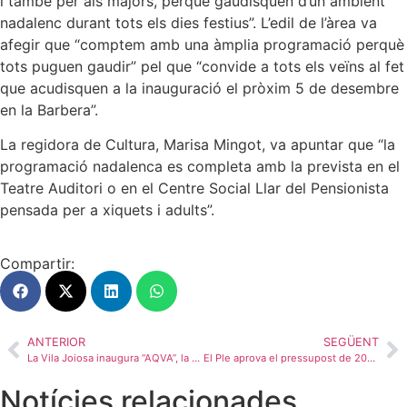
i també per als majors, perquè gaudisquen d’un ambient
nadalenc durant tots els dies festius”. L’edil de l’àrea va
afegir que “comptem amb una àmplia programació perquè
tots puguen gaudir” pel que “convide a tots els veïns al fet
que acudisquen a la inauguració el pròxim 5 de desembre
en la Barbera”.
La regidora de Cultura, Marisa Mingot, va apuntar que “la
programació nadalenca es completa amb la prevista en el
Teatre Auditori o en el Centre Social Llar del Pensionista
pensada per a xiquets i adults”.
Compartir:
ANTERIOR
SEGÜENT
La Vila Joiosa inaugura “AQVA”, la commovedora odissea pictòrica de l’aquarel·lista Carlos García Requena en l’Espai d’Art Contemporani la Barbera
El Ple aprova el pressupost de 2026 de l’Ajuntament de la Vila Joiosa
Notícies relacionades