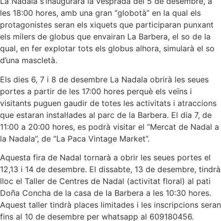
La Nadala s’inaugurarà la vesprada del 5 de desembre, a
les 18:00 hores, amb una gran “globotà” en la qual els
protagonistes seran els xiquets que participaran punxant
els milers de globus que envairan La Barbera, el so de la
qual, en fer explotar tots els globus alhora, simularà el so
d’una mascletà.
Els dies 6, 7 i 8 de desembre La Nadala obrirà les seues
portes a partir de les 17:00 hores perquè els veïns i
visitants puguen gaudir de totes les activitats i atraccions
que estaran instal·lades al parc de la Barbera. El dia 7, de
11:00 a 20:00 hores, es podrà visitar el “Mercat de Nadal a
la Nadala”, de “La Paca Vintage Market”.
Aquesta fira de Nadal tornarà a obrir les seues portes el
12,13 i 14 de desembre. El dissabte, 13 de desembre, tindrà
lloc el Taller de Centres de Nadal (activitat floral) al pati
Doña Concha de la casa de la Barbera a les 10:30 hores.
Aquest taller tindrà places limitades i les inscripcions seran
fins al 10 de desembre per whatsapp al 609180456.