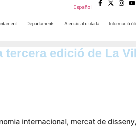
Español
untament
Departaments
Atenció al ciutadà
Informació úti
a tercera edició de La V
ronomia internacional, mercat de disseny,