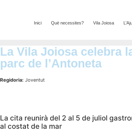
Inici
Què necessites?
Vila Joiosa
L’Aj
La Vila Joiosa celebra l
parc de l’Antoneta
Regidoria:
Joventut
La cita reunirà del 2 al 5 de juliol gast
al costat de la mar