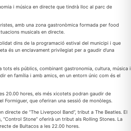
nomia i música en directe que tindrà lloc al parc de
i turistes, amb una zona gastronòmica formada per food
actuacions musicals en directe.
lidat dins de la programació estival del municipi i que
ta és un enclavament privilegiat per a gaudir d’una
 tots els públics, combinant gastronomia, cultura, música i
udir en família i amb amics, en un entorn únic com és el
les 20.00 hores, els més xicotets podran gaudir de
 del Formiguer, que oferiran una sessió de monòlegs.
n directe de “The Liverpool Band”, tribut a The Beatles. El
, “Control Stone” oferirà un tribut als Rolling Stones. La
irecte de Bultacos a les 22.00 hores.