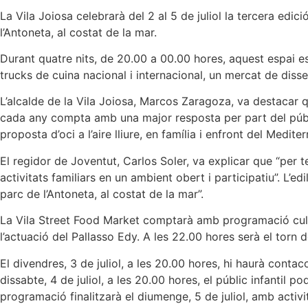
La Vila Joiosa celebrarà del 2 al 5 de juliol la tercera edi
l’Antoneta, al costat de la mar.
Durant quatre nits, de 20.00 a 00.00 hores, aquest espai e
trucks de cuina nacional i internacional, un mercat de disseny
L’alcalde de la Vila Joiosa, Marcos Zaragoza, va destacar q
cada any compta amb una major resposta per part del públi
proposta d’oci a l’aire lliure, en família i enfront del Mediterr
El regidor de Joventut, Carlos Soler, va explicar que “per
activitats familiars en un ambient obert i participatiu”. L’
parc de l’Antoneta, al costat de la mar”.
La Vila Street Food Market comptarà amb programació cultura
l’actuació del Pallasso Edy. A les 22.00 hores serà el torn
El divendres, 3 de juliol, a les 20.00 hores, hi haurà conta
dissabte, 4 de juliol, a les 20.00 hores, el públic infantil
programació finalitzarà el diumenge, 5 de juliol, amb activi