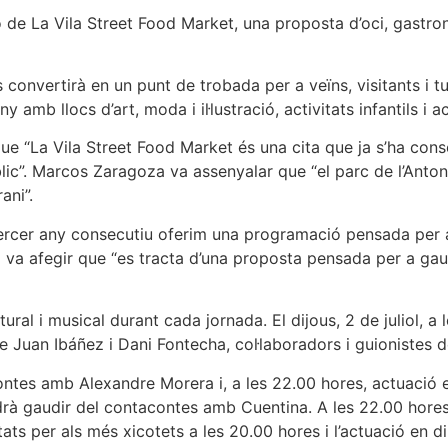
ció de La Vila Street Food Market, una proposta d’oci, gastro
s convertirà en un punt de trobada per a veïns, visitants 
 amb llocs d’art, moda i il·lustració, activitats infantils i 
ue “La Vila Street Food Market és una cita que ja s’ha conso
c”. Marcos Zaragoza va assenyalar que “el parc de l’Antone
ani”.
 tercer any consecutiu oferim una programació pensada per a
edil va afegir que “es tracta d’una proposta pensada per a ga
l i musical durant cada jornada. El dijous, 2 de juliol, a 
 de Juan Ibáñez i Dani Fontecha, col·laboradors i guionistes
contes amb Alexandre Morera i, a les 22.00 hores, actuació e
 podrà gaudir del contacontes amb Cuentina. A les 22.00 hores
tats per als més xicotets a les 20.00 hores i l’actuació en d