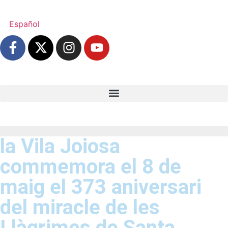
Español
la Vila Joiosa
commemora el 8 de
maig el 373 aniversari
del miracle de les
Llàgrimes de Santa