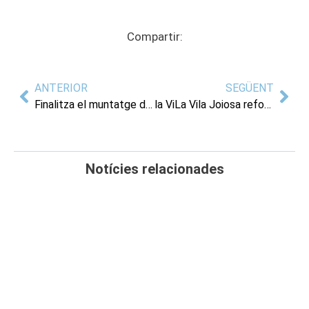
Compartir:
ANTERIOR
SEGÜENT
Finalitza el muntatge del renovat castell de les Festes de Moros i Cristians de La Vila Joiosa
la ViLa Vila Joiosa reforça el servei de recollida de residus urbans en Festes de Moros i Cristians
Notícies relacionades