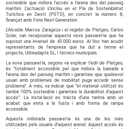
sostenible que millora l’accés a l’arena des del passeig
marítim. L’actuació s’inclou en el Pla de Sostenibilitat
Turística en Destí (PSTD), en concret la número 8,
finançat amb Fons Next Generation.
L’Alcalde Marcos Zaragoza i el regidor de Platges, Carlos
Soler, van recepcionar aquesta nova passarel·la que ha
suposat una inversió de 43.000 euros. Al lloc han acudit
representants de l’empresa que ha dut a terme el
projecte, Urbeadapta SL; i tècnics municipals.
La nova passarel·la, segons va explicar l’edil de Platges,
és “totalment accessible pel que millora la baixada a
l’arena des del passeig marítim i garanteix que qualsevol
usuari amb problemes de mobilitat puga accedir sense
problema”. A més, va indicar que “el material utilitzat és
també 100% sostenible i garanteix la durabilitat d’aquest
accés”. La instal·lació es tracta d’una tarima amb un
acabat que imita a la fusta i amb forma de rampa
accessible.
Aquesta millorada passarel·la és una de les més
utilitzades pels usuaris d’aquest arenal. Aquest accés és