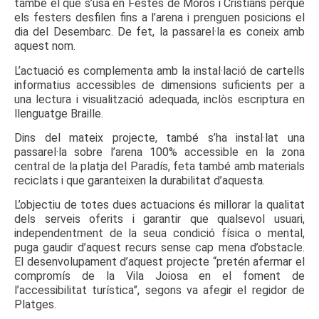
també el que s’usa en Festes de Moros i Cristians perquè
els festers desfilen fins a l’arena i prenguen posicions el
dia del Desembarc. De fet, la passarel·la es coneix amb
aquest nom.
L’actuació es complementa amb la instal·lació de cartells
informatius accessibles de dimensions suficients per a
una lectura i visualització adequada, inclòs escriptura en
llenguatge Braille.
Dins del mateix projecte, també s’ha instal·lat una
passarel·la sobre l’arena 100% accessible en la zona
central de la platja del Paradís, feta també amb materials
reciclats i que garanteixen la durabilitat d’aquesta.
L’objectiu de totes dues actuacions és millorar la qualitat
dels serveis oferits i garantir que qualsevol usuari,
independentment de la seua condició física o mental,
puga gaudir d’aquest recurs sense cap mena d’obstacle.
El desenvolupament d’aquest projecte “pretén afermar el
compromís de la Vila Joiosa en el foment de
l’accessibilitat turística”, segons va afegir el regidor de
Platges.