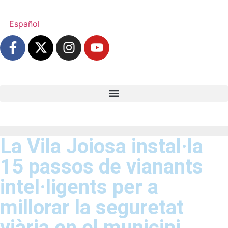
Español
La Vila Joiosa instal·la
15 passos de vianants
intel·ligents per a
millorar la seguretat
viària en el municipi