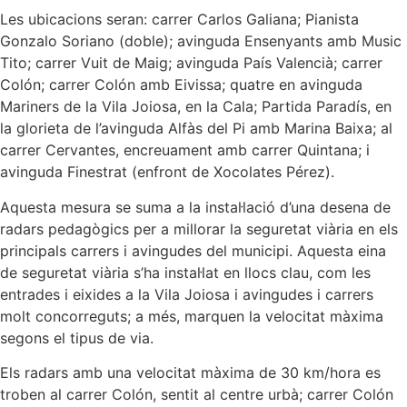
Les ubicacions seran: carrer Carlos Galiana; Pianista
Gonzalo Soriano (doble); avinguda Ensenyants amb Music
Tito; carrer Vuit de Maig; avinguda País Valencià; carrer
Colón; carrer Colón amb Eivissa; quatre en avinguda
Mariners de la Vila Joiosa, en la Cala; Partida Paradís, en
la glorieta de l’avinguda Alfàs del Pi amb Marina Baixa; al
carrer Cervantes, encreuament amb carrer Quintana; i
avinguda Finestrat (enfront de Xocolates Pérez).
Aquesta mesura se suma a la instal·lació d’una desena de
radars pedagògics per a millorar la seguretat viària en els
principals carrers i avingudes del municipi. Aquesta eina
de seguretat viària s’ha instal·lat en llocs clau, com les
entrades i eixides a la Vila Joiosa i avingudes i carrers
molt concorreguts; a més, marquen la velocitat màxima
segons el tipus de via.
Els radars amb una velocitat màxima de 30 km/hora es
troben al carrer Colón, sentit al centre urbà; carrer Colón