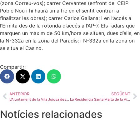
(zona Correu-vos); carrer Cervantes (enfront del CEIP
Poble Nou i hi haurà un altre en el sentit contrari a
finalitzar les obres); carrer Carlos Galiana; i en l’accés a
l’Ermita des de la rotonda d’accés a l’AP-7. Els radars que
marquen un màxim de 50 km/hora se situen, dues d’ells, en
la N-332a en la zona del Paradís; i N-332a en la zona on
se situa el Casino.
Compartir:
ANTERIOR
SEGÜENT
L’Ajuntament de la Vila Joiosa destina 100.000 euros en ajudes per a la rehabilitació i conservació d’edificis d’habitatges
La Residència Santa Marta de la Vila Joiosa incorpora una nova furgoneta de nou places adaptada per al transport de residents
Notícies relacionades