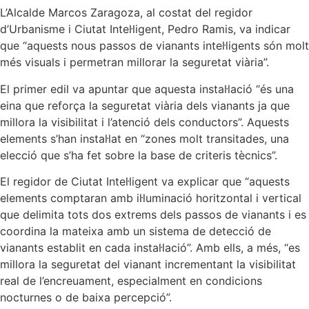
L’Alcalde Marcos Zaragoza, al costat del regidor
d’Urbanisme i Ciutat Intel·ligent, Pedro Ramis, va indicar
que “aquests nous passos de vianants intel·ligents són molt
més visuals i permetran millorar la seguretat viària”.
El primer edil va apuntar que aquesta instal·lació “és una
eina que reforça la seguretat viària dels vianants ja que
millora la visibilitat i l’atenció dels conductors”. Aquests
elements s’han instal·lat en “zones molt transitades, una
elecció que s’ha fet sobre la base de criteris tècnics”.
El regidor de Ciutat Intel·ligent va explicar que “aquests
elements comptaran amb il·luminació horitzontal i vertical
que delimita tots dos extrems dels passos de vianants i es
coordina la mateixa amb un sistema de detecció de
vianants establit en cada instal·lació”. Amb ells, a més, “es
millora la seguretat del vianant incrementant la visibilitat
real de l’encreuament, especialment en condicions
nocturnes o de baixa percepció”.