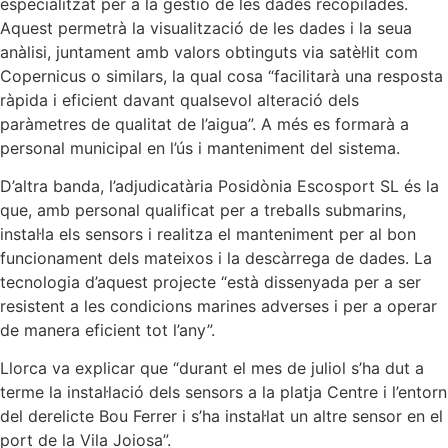
especialitzat per a la gestió de les dades recopilades.
Aquest permetrà la visualització de les dades i la seua
anàlisi, juntament amb valors obtinguts via satèl·lit com
Copernicus o similars, la qual cosa “facilitarà una resposta
ràpida i eficient davant qualsevol alteració dels
paràmetres de qualitat de l’aigua”. A més es formarà a
personal municipal en l’ús i manteniment del sistema.
D’altra banda, l’adjudicatària Posidònia Escosport SL és la
que, amb personal qualificat per a treballs submarins,
instal·la els sensors i realitza el manteniment per al bon
funcionament dels mateixos i la descàrrega de dades. La
tecnologia d’aquest projecte “està dissenyada per a ser
resistent a les condicions marines adverses i per a operar
de manera eficient tot l’any”.
Llorca va explicar que “durant el mes de juliol s’ha dut a
terme la instal·lació dels sensors a la platja Centre i l’entorn
del derelicte Bou Ferrer i s’ha instal·lat un altre sensor en el
port de la Vila Joiosa”.