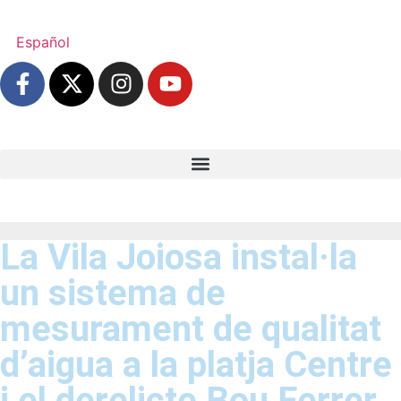
Español
La Vila Joiosa instal·la
un sistema de
mesurament de qualitat
d’aigua a la platja Centre
i el derelicte Bou Ferrer