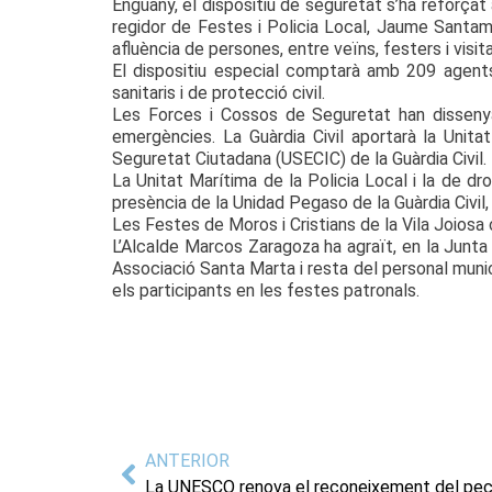
Enguany, el dispositiu de seguretat s’ha reforçat
regidor de Festes i Policia Local, Jaume Santama
afluència de persones, entre veïns, festers i visit
El dispositiu especial comptarà amb 209 agent
sanitaris i de protecció civil.
Les Forces i Cossos de Seguretat han dissenya
emergències. La Guàrdia Civil aportarà la Unit
Seguretat Ciutadana (USECIC) de la Guàrdia Civil.
La Unitat Marítima de la Policia Local i la de d
presència de la Unidad Pegaso de la Guàrdia Civil,
Les Festes de Moros i Cristians de la Vila Joios
L’Alcalde Marcos Zaragoza ha agraït, en la Junta 
Associació Santa Marta i resta del personal munic
els participants en les festes patronals.
ANTERIOR