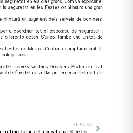
la seguretat en els dies grans. Com va explicar el
r la seguretat en les Festes on hi haurà una gran
é hi haurà un augment dels serveis de bombers,
r a coordinar tot el dispositiu de seguretat i
ls diferents actes. S’uneix també una Unitat de
 les Festes de Moros i Cristians comptaran amb la
cnologia aèria.
etat, serveis sanitaris, Bombers, Protecció Civil,
mb la finalitat de vetlar per la seguretat de tots
SEGÜENT
L’Ajuntament de la Vila Joiosa inicia el muntatge del renovat castell de les Festes de Moros i Cristians