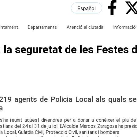
Español
juntament
Departaments
Atenció al ciutadà
Informació 
 la seguretat de les Festes 
19 agents de Policia Local als quals se
a
’ha reunit aquest divendres per a donar a conèixer el pla de
tians del 24 al 31 de juliol. L’Alcalde Marcos Zaragoza ha presi
Local, Guàrdia Civil, Protecció Civil, sanitaris i bombers.