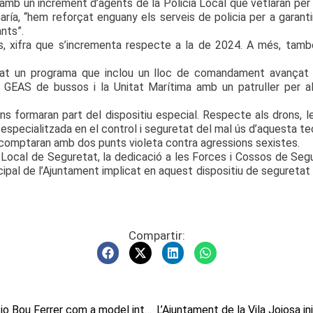
 amb un increment d’agents de la Policia Local que vetlaran per 
ría, “hem reforçat enguany els serveis de policia per a garanti
ants”.
s, xifra que s’incrementa respecte a la de 2024. A més, tamb
t un programa que inclou un lloc de comandament avançat pe
at GEAS de bussos i la Unitat Marítima amb un patruller per a
rons formaran part del dispositiu especial. Respecte als drons,
 especialitzada en el control i seguretat del mal ús d’aquesta te
a comptaran amb dos punts violeta contra agressions sexistes.
Local de Seguretat, la dedicació a les Forces i Cossos de Segur
ipal de l’Ajuntament implicat en aquest dispositiu de seguretat a
Compartir:
La UNESCO renova el reconeixement del pecio Bou Ferrer com a model internacional de bones pràctiques