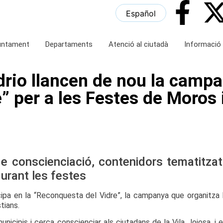
Español
juntament
Departaments
Atenció al ciutadà
Informació 
idrio llancen de nou la camp
” per a les Festes de Moros i
e conscienciació, contenidors tematitzats 
durant les festes
icipa en la “Reconquesta del Vidre”, la campanya que organitza 
tians.
unicipis i cerca conscienciar als ciutadans de la Vila Joiosa, i