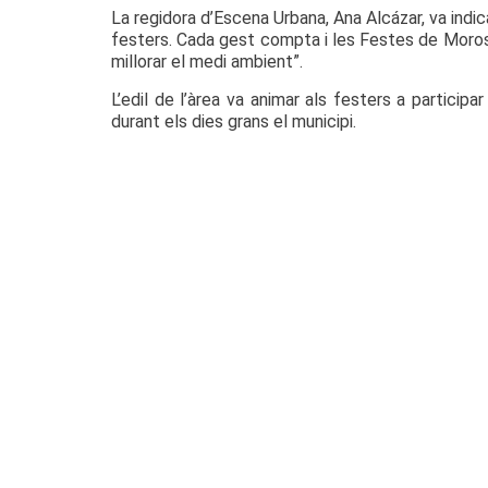
La regidora d’Escena Urbana, Ana Alcázar, va ind
festers. Cada gest compta i les Festes de Moros i 
millorar el medi ambient”.
L’edil de l’àrea va animar als festers a partici
durant els dies grans el municipi.