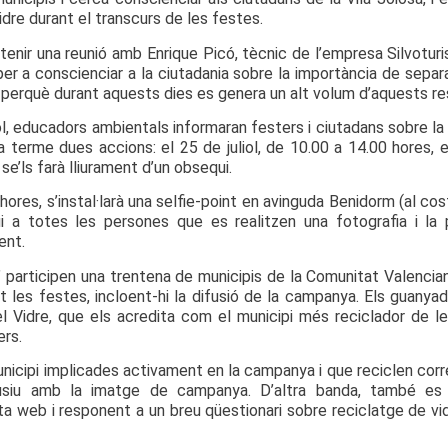
dre durant el transcurs de les festes.
enir una reunió amb Enrique Picó, tècnic de l’empresa Silvoturi
x per a conscienciar a la ciutadania sobre la importància de sepa
perquè durant aquests dies es genera un alt volum d’aquests re
uliol, educadors ambientals informaran festers i ciutadans sobre la
a terme dues accions: el 25 de juliol, de 10.00 a 14.00 hores, 
, se’ls farà lliurament d’un obsequi.
00 hores, s’instal·larà una selfie-point en avinguda Benidorm (al 
ui a totes les persones que es realitzen una fotografia i l
ent.
 participen una trentena de municipis de la Comunitat Valencian
t les festes, incloent-hi la difusió de la campanya. Els guanyad
Vidre, que els acredita com el municipi més reciclador de les 
ers.
nicipi implicades activament en la campanya i que reciclen corr
usiu amb la imatge de campanya. D’altra banda, també es 
 web i responent a un breu qüestionari sobre reciclatge de vidr