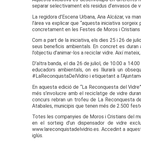
separar selectivament els residus d’envasos de vi
La regidora d’Escena Urbana, Ana Alcázar, va mant
l’àrea va explicar que “aquesta iniciativa sorgei
concretament en les Festes de Moros i Cristians 
Com a part de la iniciativa, els dies 25 i 26 de j
seus beneficis ambientals. En concret es duran 
l’objectiu d’animar-los a reciclar vidre. Així mateix
D’altra banda, el dia 26 de juliol, de 10.00 a 14.
educadors ambientals, on es lliurarà un obseq
#LaReconquistaDelVidrio i etiquetant a l’Ajuntam
En aquesta edició de “La Reconquesta del Vidre”
més s’involucre amb el reciclatge de vidre duran
concurs rebran un trofeu de La Reconquesta del 
Atabales, municipis que tenen més de 2.500 fest
Totes les companyies de Moros i Cristians del mu
en el sorteig d’un dispensador de vidre excl
www.lareconquistadelvidrio.es. Accedint a aquesta
iglús.