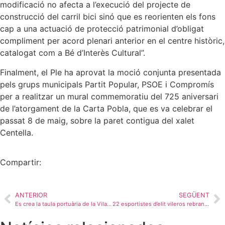
modificació no afecta a l’execució del projecte de
construcció del carril bici sinó que es reorienten els fons
cap a una actuació de protecció patrimonial d’obligat
compliment per acord plenari anterior en el centre històric,
catalogat com a Bé d’Interès Cultural”.
Finalment, el Ple ha aprovat la moció conjunta presentada
pels grups municipals Partit Popular, PSOE i Compromís
per a realitzar un mural commemoratiu del 725 aniversari
de l’atorgament de la Carta Pobla, que es va celebrar el
passat 8 de maig, sobre la paret contigua del xalet
Centella.
Compartir:
ANTERIOR
SEGÜENT
Es crea la taula portuària de la Vila Joiosa per a gestionar de manera col·laborativa la zona portuària
22 esportistes d’elit vileros rebran el Premi de l’Esport 2024 que atorga l’Ajuntament de la Vila Joiosa