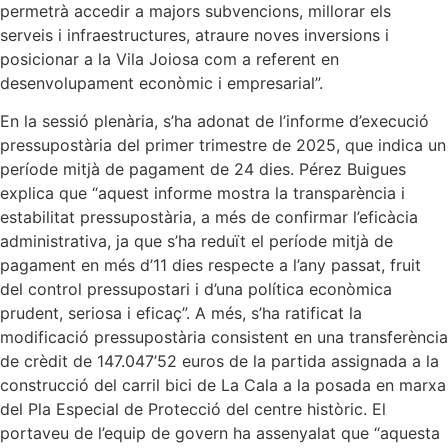
permetrà accedir a majors subvencions, millorar els
serveis i infraestructures, atraure noves inversions i
posicionar a la Vila Joiosa com a referent en
desenvolupament econòmic i empresarial”.
En la sessió plenària, s’ha adonat de l’informe d’execució
pressupostària del primer trimestre de 2025, que indica un
període mitjà de pagament de 24 dies. Pérez Buigues
explica que “aquest informe mostra la transparència i
estabilitat pressupostària, a més de confirmar l’eficàcia
administrativa, ja que s’ha reduït el període mitjà de
pagament en més d’11 dies respecte a l’any passat, fruit
del control pressupostari i d’una política econòmica
prudent, seriosa i eficaç”. A més, s’ha ratificat la
modificació pressupostària consistent en una transferència
de crèdit de 147.047’52 euros de la partida assignada a la
construcció del carril bici de La Cala a la posada en marxa
del Pla Especial de Protecció del centre històric. El
portaveu de l’equip de govern ha assenyalat que “aquesta