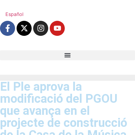
Español
El Ple aprova la
modificació del PGOU
que avança en el
projecte de construcció
de la Casa de la Música