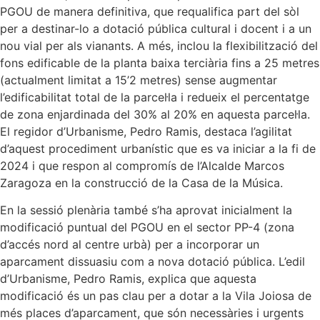
PGOU de manera definitiva, que requalifica part del sòl
per a destinar-lo a dotació pública cultural i docent i a un
nou vial per als vianants. A més, inclou la flexibilització del
fons edificable de la planta baixa terciària fins a 25 metres
(actualment limitat a 15’2 metres) sense augmentar
l’edificabilitat total de la parcel·la i redueix el percentatge
de zona enjardinada del 30% al 20% en aquesta parcel·la.
El regidor d’Urbanisme, Pedro Ramis, destaca l’agilitat
d’aquest procediment urbanístic que es va iniciar a la fi de
2024 i que respon al compromís de l’Alcalde Marcos
Zaragoza en la construcció de la Casa de la Música.
En la sessió plenària també s’ha aprovat inicialment la
modificació puntual del PGOU en el sector PP-4 (zona
d’accés nord al centre urbà) per a incorporar un
aparcament dissuasiu com a nova dotació pública. L’edil
d’Urbanisme, Pedro Ramis, explica que aquesta
modificació és un pas clau per a dotar a la Vila Joiosa de
més places d’aparcament, que són necessàries i urgents