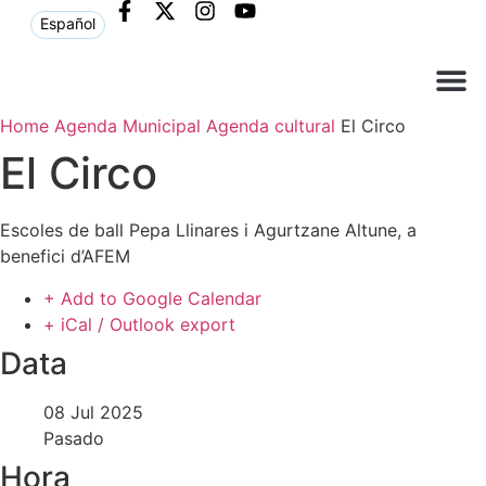
Español
Home
Agenda Municipal
Agenda cultural
El Circo
Què ne
Atenció al c
El Circo
Escoles de ball Pepa Llinares i Agurtzane Altune, a
benefici d’AFEM
+ Add to Google Calendar
+ iCal / Outlook export
Data
08 Jul 2025
Pasado
Hora