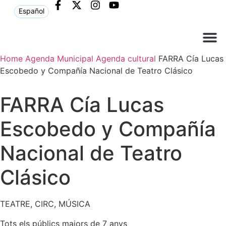
Español
Home
Agenda Municipal
Agenda cultural
FARRA Cía Lucas
Què ne
Atenció al c
Escobedo y Compañía Nacional de Teatro Clásico
FARRA Cía Lucas
Escobedo y Compañía
Nacional de Teatro
Clásico
TEATRE, CIRC, MÚSICA
Tots els públics majors de 7 anys