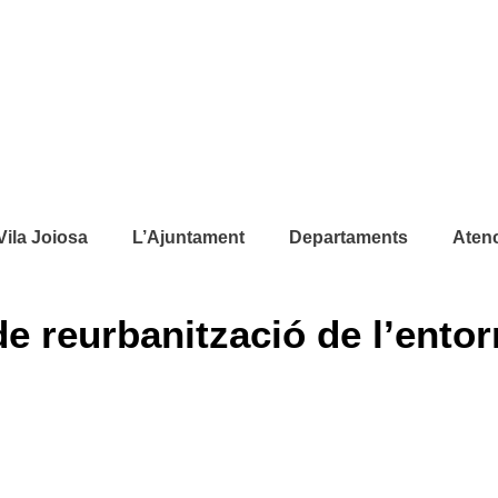
Vila Joiosa
L’Ajuntament
Departaments
Atenc
de reurbanització de l’entor