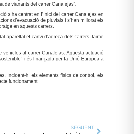
a de vianants del carrer Canalejas”.
ió s’ha centrat en l’inici del carrer Canalejas en
acions d’evacuació de pluvials i s’han millorat els
rbratge en aquests carrers.
tat aparellat el canvi d’adreça dels carrers Jaime
e vehicles al carrer Canalejas. Aquesta actuació
ca sostenible” i és finançada per la Unió Europea a
, incloent-hi els elements físics de control, els
recte funcionament.
SEGÜENT