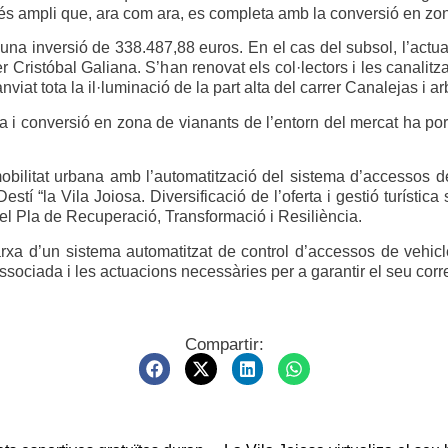
és ampli que, ara com ara, es completa amb la conversió en zon
na inversió de 338.487,88 euros. En el cas del subsol, l’actuac
rer Cristóbal Galiana. S’han renovat els col·lectors i les canalitz
iat tota la il·luminació de la part alta del carrer Canalejas i a
ca i conversió en zona de vianants de l’entorn del mercat ha por
mobilitat urbana amb l’automatització del sistema d’accessos d
Destí “la Vila Joiosa. Diversificació de l’oferta i gestió turísti
el Pla de Recuperació, Transformació i Resiliència.
arxa d’un sistema automatitzat de control d’accessos de vehicles
associada i les actuacions necessàries per a garantir el seu cor
Compartir: