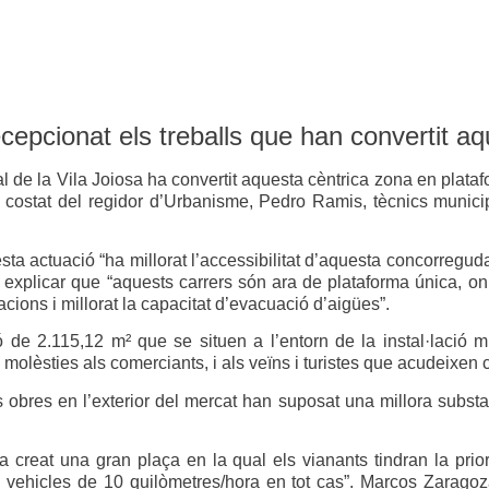
epcionat els treballs que han convertit a
al de la Vila Joiosa ha convertit aquesta cèntrica zona en plat
l costat del regidor d’Urbanisme, Pedro Ramis, tècnics munic
a actuació “ha millorat l’accessibilitat d’aquesta concorregud
a explicar que “aquests carrers són ara de plataforma única, on 
cions i millorat la capacitat d’evacuació d’aigües”.
ió de 2.115,12 m² que se situen a l’entorn de la instal·lació
molèsties als comerciants, i als veïns i turistes que acudeixen 
obres en l’exterior del mercat han suposat una millora substanc
 creat una gran plaça en la qual els vianants tindran la prio
ls vehicles de 10 quilòmetres/hora en tot cas”. Marcos Zaragoz