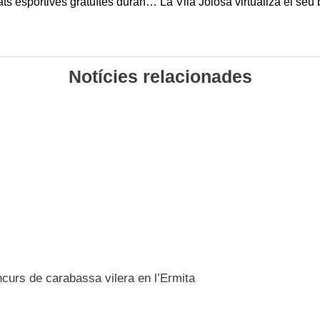
L’Ajuntament de la Vila Joiosa ofereix activitats esportives gratuïtes durant l’estiu a la platja Centre
Notícies relacionades
ncurs de carabassa vilera en l’Ermita