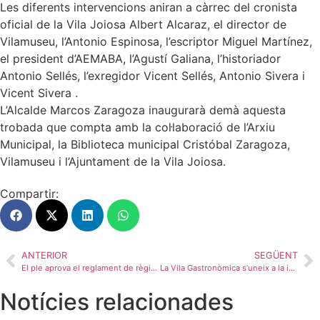
Les diferents intervencions aniran a càrrec del cronista
oficial de la Vila Joiosa Albert Alcaraz, el director de
Vilamuseu, l’Antonio Espinosa, l’escriptor Miguel Martínez,
el president d’AEMABA, l’Agustí Galiana, l’historiador
Antonio Sellés, l’exregidor Vicent Sellés, Antonio Sivera i
Vicent Sivera .
L’Alcalde Marcos Zaragoza inaugurarà demà aquesta
trobada que compta amb la col·laboració de l’Arxiu
Municipal, la Biblioteca municipal Cristóbal Zaragoza,
Vilamuseu i l’Ajuntament de la Vila Joiosa.
Compartir:
ANTERIOR
SEGÜENT
El ple aprova el reglament de règim intern del cementiri municipal, inexistent fins ara
La Vila Gastronòmica s’uneix a la iniciativa solidària “Des de València per a València” i organitza un sopar solidari el dia 29 de novembre
Notícies relacionades