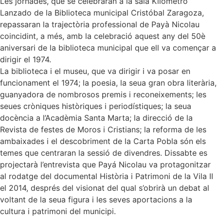
Les jornades, que se celebraran a la sala Kilòmetro
Lanzado de la Biblioteca municipal Cristóbal Zaragoza,
repassaran la trajectòria professional de Payà Nicolau
coincidint, a més, amb la celebració aquest any del 50è
aniversari de la biblioteca municipal que ell va començar a
dirigir el 1974.
La biblioteca i el museu, que va dirigir i va posar en
funcionament el 1974; la poesia, la seua gran obra literària,
guanyadora de nombrosos premis i reconeixements; les
seues cròniques històriques i periodístiques; la seua
docència a l’Acadèmia Santa Marta; la direcció de la
Revista de festes de Moros i Cristians; la reforma de les
ambaixades i el descobriment de la Carta Pobla són els
temes que centraran la sessió de divendres. Dissabte es
projectarà l’entrevista que Payá Nicolau va protagonitzar
al rodatge del documental Història i Patrimoni de la Vila II
el 2014, després del visionat del qual s’obrirà un debat al
voltant de la seua figura i les seves aportacions a la
cultura i patrimoni del municipi.