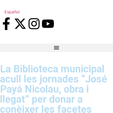
Español
La Biblioteca municipal
acull les jornades “José
Payá Nicolau, obra i
llegat” per donar a
conèixer les facetes