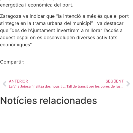
energètica i econòmica del port.
Zaragoza va indicar que “la intenció a més és que el port
s’integre en la trama urbana del municipi” i va destacar
que “des de l’Ajuntament invertirem a millorar l’accés a
aquest espai on es desenvolupen diverses activitats
econòmiques”.
Compartir:
ANTERIOR
SEGÜENT
La Vila Joiosa finalitza dos nous trams de carril bici al carrer Colón i la N-332a
Tall de trànsit per les obres de l’ascensor que connecta la platja Centre de la Vila Joiosa amb la zona Barberes Sud
Notícies relacionades