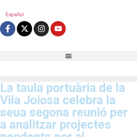
Español
La taula portuària de la
Vila Joiosa celebra la
seua segona reunió per
a analitzar projectes
pendents per al