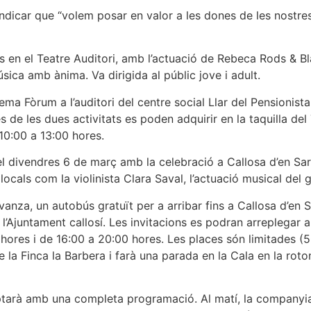
indicar que “volem posar en valor a les dones de les nostres 
res en el Teatre Auditori, amb l’actuació de Rebeca Rods & 
sica amb ànima. Va dirigida al públic jove i adult.
ema Fòrum a l’auditori del centre social Llar del Pensionista
s de les dues activitats es poden adquirir en la taquilla del 
 10:00 a 13:00 hores.
l divendres 6 de març amb la celebració a Callosa d’en Sar
ocals com la violinista Clara Saval, l’actuació musical del 
nza, un autobús gratuït per a arribar fins a Callosa d’en Sar
’Ajuntament callosí. Les invitacions es podran arreplegar a p
0 hores i de 16:00 a 20:00 hores. Les places són limitades 
e la Finca la Barbera i farà una parada en la Cala en la rot
tarà amb una completa programació. Al matí, la companyia L