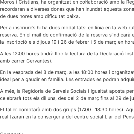
Moros i Cristians, ha organitzat en col·laboració amb la Reg
recordaran a diverses dones que han inundat aquesta zona de 
de dues hores amb dificultat baixa.
Per a inscriure’s hi ha dues modalitats: en línia en la web rut
reserva. En el mail de confirmació de la reserva s’indicarà
la inscripció els dijous 19 i 26 de febrer i 5 de març en hor
A les 12:00 hores tindrà lloc la lectura de la Declaració I
amb carrer Cervantes).
En la vesprada del 8 de març, a les 18:00 hores i organitzat 
ideal per a gaudir en família. Les entrades es podran adquir
A més, la Regidoria de Serveis Socials i Igualtat aposta pe
celebrarà tots els dilluns, des del 2 de març fins al 29 de ju
El taller comptarà amb dos grups (17:00 i 18:30 hores). Aqu
realitzaran en la consergeria del centre social Llar del Pens