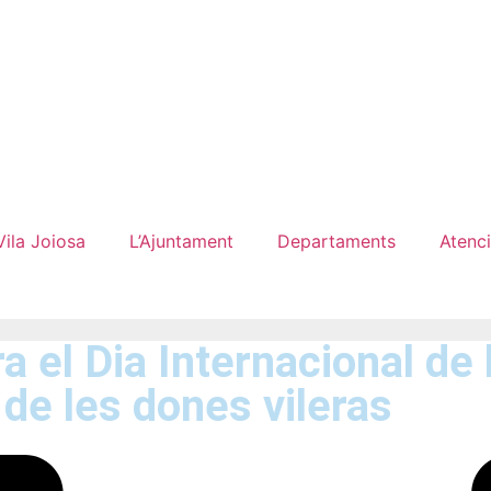
Vila Joiosa
L’Ajuntament
Departaments
Atenci
 el Dia Internacional de 
 de les dones vileras