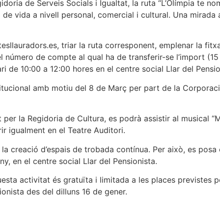
idoria de Serveis Socials i Igualtat, la ruta “L’Olímpia te n
vida a nivell personal, comercial i cultural. Una mirada al 
esllauradors.es, triar la ruta corresponent, emplenar la fitxa 
 el número de compte al qual ha de transferir-se l’import (1
ari de 10:00 a 12:00 hores en el centre social Llar del Pensio
nstitucional amb motiu del 8 de Març per part de la Corpora
per la Regidoria de Cultura, es podrà assistir al musical “Mu
ir igualment en el Teatre Auditori.
r la creació d’espais de trobada contínua. Per això, es pos
ny, en el centre social Llar del Pensionista.
esta activitat és gratuïta i limitada a les places previstes
ionista des del dilluns 16 de gener.