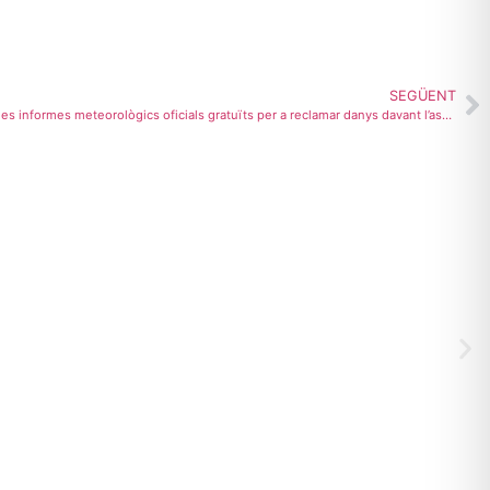
SEGÜENT
La Vila Joiosa ofereix als ciutadans informes informes meteorològics oficials gratuïts per a reclamar danys davant l’assegurança