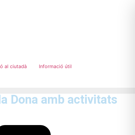
ó al ciutadà
Informació útil
la Dona amb activitats