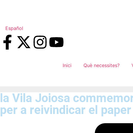
Español
Inici
Què necessites?
la Vila Joiosa commemora
per a reivindicar el paper