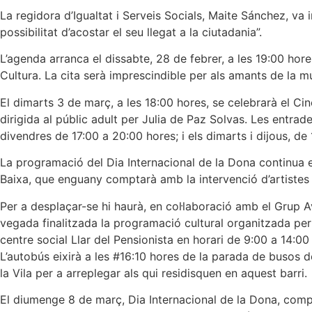
La regidora d’Igualtat i Serveis Socials, Maite Sánchez, va 
possibilitat d’acostar el seu llegat a la ciutadania”.
L’agenda arranca el dissabte, 28 de febrer, a les 19:00 ho
Cultura. La cita serà imprescindible per als amants de la mú
El dimarts 3 de març, a les 18:00 hores, se celebrarà el Cin
dirigida al públic adult per Julia de Paz Solvas. Les entrade
divendres de 17:00 a 20:00 hores; i els dimarts i dijous, de
La programació del Dia Internacional de la Dona continua e
Baixa, que enguany comptarà amb la intervenció d’artistes l
Per a desplaçar-se hi haurà, en col·laboració amb el Grup Ava
vegada finalitzada la programació cultural organitzada per l
centre social Llar del Pensionista en horari de 9:00 a 14:0
L’autobús eixirà a les #16:10 hores de la parada de busos d
la Vila per a arreplegar als qui residisquen en aquest barri.
El diumenge 8 de març, Dia Internacional de la Dona, comp