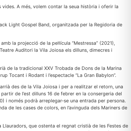
vides. A més, volem contar la seua història i oferir la
Black Light Gospel Band, organitzada per la Regidoria de
 amb la projecció de la pel·lícula “Mestressa” (2021),
Teatre Auditori la Vila Joiosa els dilluns, dimecres i
rià de la tradicional XXV Trobada de Dons de la Marina
grup Tocant i Rodant i l’espectacle “La Gran Babylon”.
rià des de la Vila Joiosa i per a realitzar el retorn, una
artir de l’est dilluns 16 de febrer en la consergeria del
(50) i només podrà arreplegar-se una entrada per persona.
onda de les cases de colors, en l’avinguda dels Mariners de
lauradors, que ostenta el regnat cristià de les Festes de