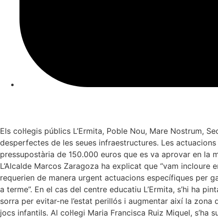
Els col·legis públics L’Ermita, Poble Nou, Mare Nostrum, Seca
desperfectes de les seues infraestructures. Les actuacions
pressupostària de 150.000 euros que es va aprovar en la mo
L’Alcalde Marcos Zaragoza ha explicat que “vam incloure en
requerien de manera urgent actuacions específiques per gara
a terme”. En el cas del centre educatiu L’Ermita, s’hi ha pinta
sorra per evitar-ne l’estat perillós i augmentar així la zona de
jocs infantils. Al col·legi Maria Francisca Ruiz Miquel, s’ha 