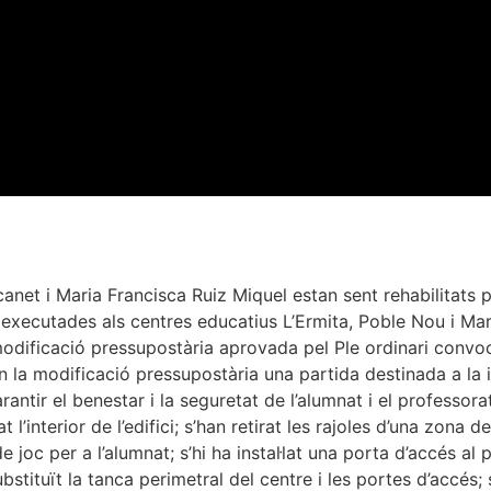
net i Maria Francisca Ruiz Miquel estan sent rehabilitats per
 executades als centres educatius L’Ermita, Poble Nou i Mar
dificació pressupostària aprovada pel Ple ordinari convoca
 la modificació pressupostària una partida destinada a la 
ntir el benestar i la seguretat de l’alumnat i el professora
t l’interior de l’edifici; s’han retirat les rajoles d’una zona 
 joc per a l’alumnat; s’hi ha instal·lat una porta d’accés al pat
substituït la tanca perimetral del centre i les portes d’accés