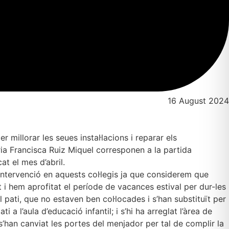
16 August 2024
 millorar les seues instal·lacions i reparar els
ia Francisca Ruiz Miquel corresponen a la partida
t el mes d’abril.
intervenció en aquests col·legis ja que considerem que
t i hem aprofitat el període de vacances estival per dur-les
del pati, que no estaven ben col·locades i s’han substituït per
i a l’aula d’educació infantil; i s’hi ha arreglat l’àrea de
; s’han canviat les portes del menjador per tal de complir la