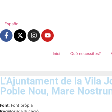
Español
Inici
Què necessites?
L’Ajuntament de la Vila Jo
Poble Nou, Mare Nostrum
Font:
Font pròpia
Regidoria:
Educació