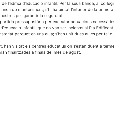
l de l’edifici d’educació infantil. Per la seua banda, al col·l
a de manteniment; s’hi ha pintat l’interior de la primera pla
inestres per garantir la seguretat.
 partida pressupostària per executar actuacions necessàries
d’educació infantil, que no van ser inclosos al Pla Edificant 
instal·lat parquet en una aula; s’han unit dues aules per tal 
t, han visitat els centres educatius on s’estan duent a ter
aran finalitzades a finals del mes de agost.