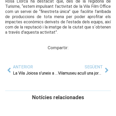
Rosa Llorca ha destacat que, des de la regidoria de
Turisme, “estem impulsant l’activitat de la Vila Film Office
com un servei de “finestreta única” que facilite l’arribada
de produccions de tota mena per poder aprofitar els
impactes econòmics derivats de l’estada dels equips, així
com de la reputació i la imatge de la ciutat que s´obtenen
a través d’aquesta activitat”.
Compartir:
ANTERIOR
SEGÜENT
La Vila Joiosa s’uneix a la campanya de recollida de joguines i material escolar per destinar-los a les poblacions afectades per la DANA
Vilamuseu acull una jornada del projecte europeu Transform4Europe organitzat per la Universitat d’Alacant
Notícies relacionades