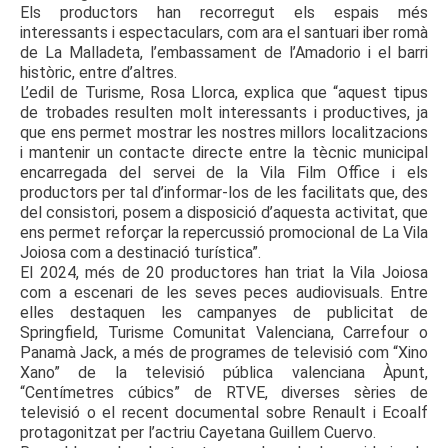
Els productors han recorregut els espais més
interessants i espectaculars, com ara el santuari iber romà
de La Malladeta, l’embassament de l’Amadorio i el barri
històric, entre d’altres.
L’edil de Turisme, Rosa Llorca, explica que “aquest tipus
de trobades resulten molt interessants i productives, ja
que ens permet mostrar les nostres millors localitzacions
i mantenir un contacte directe entre la tècnic municipal
encarregada del servei de la Vila Film Office i els
productors per tal d’informar-los de les facilitats que, des
del consistori, posem a disposició d’aquesta activitat, que
ens permet reforçar la repercussió promocional de La Vila
Joiosa com a destinació turística”.
El 2024, més de 20 productores han triat la Vila Joiosa
com a escenari de les seves peces audiovisuals. Entre
elles destaquen les campanyes de publicitat de
Springfield, Turisme Comunitat Valenciana, Carrefour o
Panamà Jack, a més de programes de televisió com “Xino
Xano” de la televisió pública valenciana Àpunt,
“Centímetres cúbics” de RTVE, diverses sèries de
televisió o el recent documental sobre Renault i Ecoalf
protagonitzat per l’actriu Cayetana Guillem Cuervo.