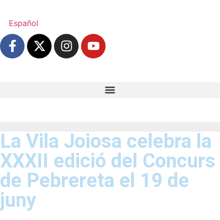
Español
La Vila Joiosa celebra la
XXXII edició del Concurs
de Pebrereta el 19 de
juny