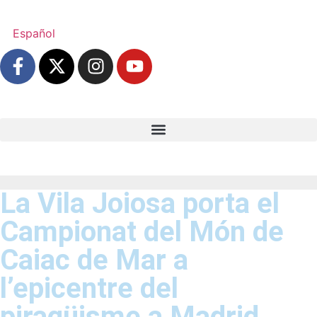
Español
La Vila Joiosa porta el
Campionat del Món de
Caiac de Mar a
l’epicentre del
piragüisme a Madrid