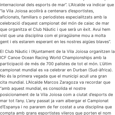
internacional dels esports de mar”. L’Alcalde va indicar que
“la Vila Joiosa acollirà a centenars d’esportistes,
aficionats, familiars o periodistes especialitzats amb la
celebració d’aquest campionat del món de caiac de mar
que organitza el Club Nàutic i que serà un èxit. Avui hem
vist que una disciplina com el piragüisme mou a molta
gent i els estarem esperant en les nostres aigües blaves”.
El Club Nàutic i l’Ajuntament de la Vila Joiosa organitzen la
ICF Canoe Ocean Racing World Championships amb la
participació de més de 700 palistes de tot el món. L’últim
campionat mundial es va celebrar en Durban (Sud-àfrica).
No és la primera vegada que el municipi acull una gran
cita mundial. L’Alcalde Marcos Zaragoza va recordar que
“amb aquest mundial, es consolida el nostre
posicionament de la Vila Joiosa com a ciutat d’esports de
mar tot l’any. L’any passat ja vam albergar el Campionat
d’Espanya i no pararem de fer costat a una disciplina que
compta amb grans esportistes vileros que porten el nom