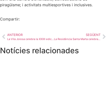
piragüisme; i activitats multiesportives i inclusives.
Compartir:
ANTERIOR
SEGÜENT
La Vila Joiosa celebra la XXXII edició del Concurs de Pebrereta el 19 de juny
La Residència Santa Marta celebra una jornada de portes obertes per a celebrar el 40 aniversari
Notícies relacionades