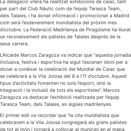
La delegació vilera ha realitzat exhibicions de caiac, tant
per part del Club Nàutic com de l’equip Tarasca Team,
dels Talaies, i ha donat informació i promocionat a Madrid
com serà l’esdeveniment mundialista del pròxim mes
d’octubre. La Federació Madrilenya de Piragüisme ha lliurat
un reconeixement als palistes de Talaies després de la
seua carrera.
L’Alcalde Marcos Zaragoza va indicar que “aquesta jornada
inclusiva, festiva i esportiva ha sigut l’escenari idoni per a
donar a conèixer la celebració del Mundial de Caiac que
se celebrarà a la Vila Joiosa del 8 a l’11 d’octubre. Aquest
tipus d’activitats fomenten no sols l’esport, sinó la
integració i la inclusió de tots els esportistes”. Marcos
Zaragoza va destacar l’exhibició realitzada per l’equip
Tarasca Team, dels Talaies, en aigües madrilenyes.
El primer edil va recordar que “la cita mundialista que
celebrarem a la Vila Joiosa congregarà als grans palistes
de tot el món i tornarà a col·locar al municipi en el mapa